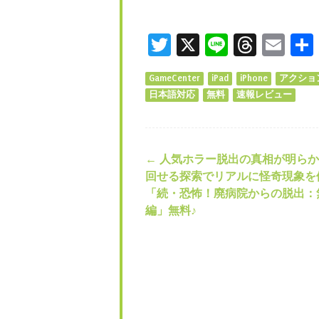
Twitter
X
Line
Threa
Ema
GameCenter
iPad
iPhone
アクショ
日本語対応
無料
速報レビュー
←
人気ホラー脱出の真相が明らかに
投稿ナビゲー
回せる探索でリアルに怪奇現象を
「続・恐怖！廃病院からの脱出：
編」無料♪