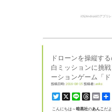
iOS/Android
コンテンツへスキップ
メニュー
ドローンを操縦する
白ミッションに挑戦
ーションゲーム「ド
投稿日時:
2016-08-15
投稿者:
anko
Twitter
X
Line
Threa
Ema
こんにちは～
暗黒社
の
あんこ
だよ