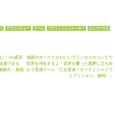
ds
il
共
有
ン
アプリレビュー
ゲーム
フライトシミュレーター
ユニバーサル
！360度見
強面のオークとかわいいプリンセスのコンビで
ション
体感できる
世界を浄化するよ！世界を覆った悪夢に立ち向
無影灯・真相
かう育成ゲーム「乙女育成！オークとシャドウ
とプリンセス」無料♪
→