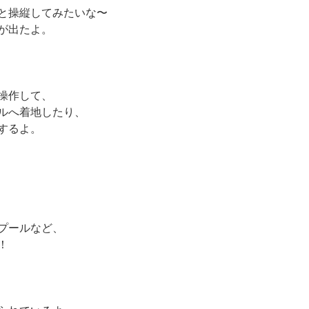
と操縦してみたいな〜
が出たよ。
操作して、
ルへ着地したり、
するよ。
プールなど、
！