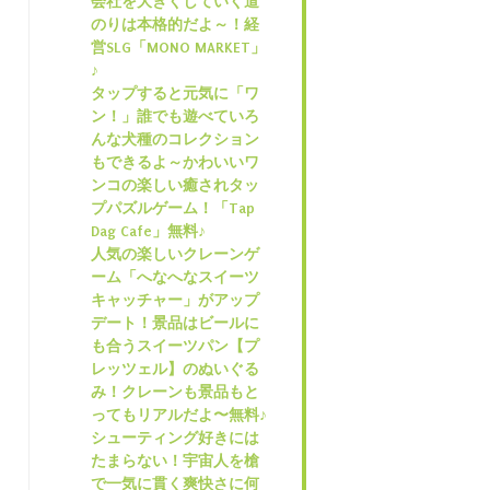
会社を大きくしていく道
のりは本格的だよ～！経
営SLG「MONO MARKET」
♪
タップすると元気に「ワ
ン！」誰でも遊べていろ
んな犬種のコレクション
もできるよ～かわいいワ
ンコの楽しい癒されタッ
プパズルゲーム！「Tap
Dag Cafe」無料♪
人気の楽しいクレーンゲ
ーム「へなへなスイーツ
キャッチャー」がアップ
デート！景品はビールに
も合うスイーツパン【プ
レッツェル】のぬいぐる
み！クレーンも景品もと
ってもリアルだよ〜無料♪
シューティング好きには
たまらない！宇宙人を槍
で一気に貫く爽快さに何