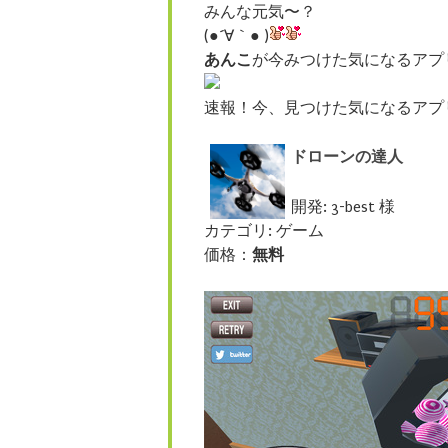
みんな元気〜？
(●´∀｀● )
あんこ
が今みつけた気になるアプ
速報！今、見つけた気になるアプ
ドローンの達人
開発: 3-best 様
カテゴリ: ゲーム
価格：
無料