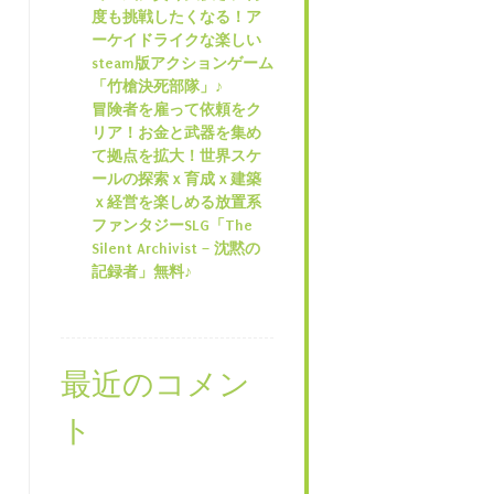
度も挑戦したくなる！ア
ーケイドライクな楽しい
steam版アクションゲーム
「竹槍決死部隊」♪
冒険者を雇って依頼をク
リア！お金と武器を集め
て拠点を拡大！世界スケ
ールの探索ｘ育成ｘ建築
ｘ経営を楽しめる放置系
ファンタジーSLG「The
Silent Archivist – 沈黙の
記録者」無料♪
最近のコメン
ト