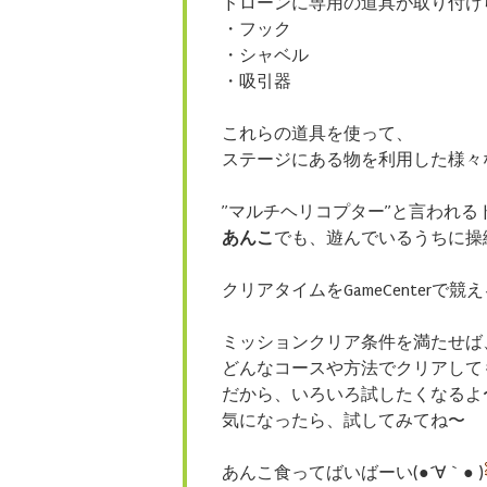
ドローンに専用の道具が取り付け
・フック
・シャベル
・吸引器
これらの道具を使って、
ステージにある物を利用した様々
”マルチヘリコプター”と言われ
あんこ
でも、遊んでいるうちに操
クリアタイムをGameCenterで競
ミッションクリア条件を満たせば
どんなコースや方法でクリアして
だから、いろいろ試したくなるよ
気になったら、
試してみてね〜
あんこ食ってばいばーい(●´∀｀● )