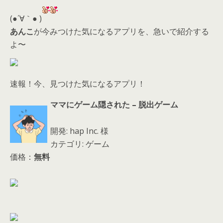
er
a
l
d
(●´∀｀● )
s
あんこ
が今みつけた気になるアプリを、急いで紹介する
よ〜
速報！今、見つけた気になるアプリ！
ママにゲーム隠された – 脱出ゲーム
開発: hap Inc. 様
カテゴリ: ゲーム
価格：
無料