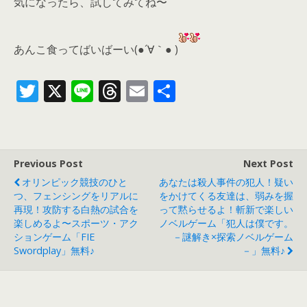
気になったら、
試してみてね〜
あんこ食ってばいばーい(●´∀｀● )
T
X
Li
T
E
共
w
n
h
m
有
itt
e
re
ai
er
a
l
Previous Post
Next Post
d
オリンピック競技のひと
あなたは殺人事件の犯人！疑い
s
つ、フェンシングをリアルに
をかけてくる友達は、弱みを握
再現！攻防する白熱の試合を
って黙らせるよ！斬新で楽しい
楽しめるよ〜スポーツ・アク
ノベルゲーム「犯人は僕です。
ションゲーム「FIE
－謎解き×探索ノベルゲーム
Swordplay」無料♪
－」無料♪