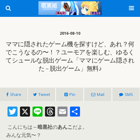
2016-08-10
ママに隠されたゲーム機を探すけど、あれ？何
でこうなるの〜！？ユーモアを楽しむ、ゆるく
てシュールな脱出ゲーム「ママにゲーム隠され
た – 脱出ゲーム」無料♪
Share
Tweet
Pin
Mail
SMS
T
X
Li
T
E
共
w
n
h
m
有
こんにちは～
暗黒社
の
あんこ
だよ。
itt
e
re
ai
みんな元気〜？