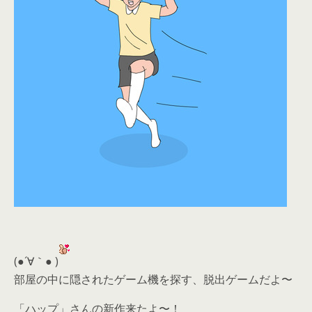
(●´∀｀● )
部屋の中に隠されたゲーム機を探す、脱出ゲームだよ〜
「ハップ」さんの新作来たよ〜！