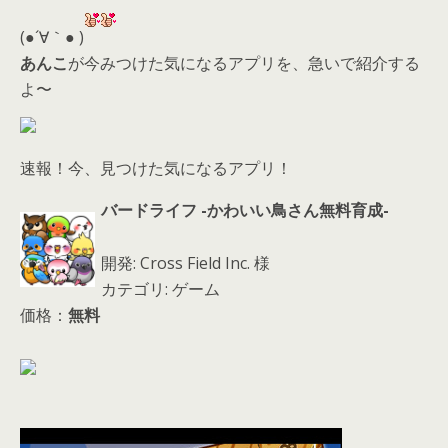
er
a
l
d
(●´∀｀● )
s
あんこ
が今みつけた気になるアプリを、急いで紹介する
よ〜
速報！今、見つけた気になるアプリ！
バードライフ -かわいい鳥さん無料育成-
開発: Cross Field Inc. 様
カテゴリ: ゲーム
価格：
無料