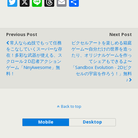
T
X
Li
T
E
共
w
n
h
m
有
itt
e
re
ai
er
a
l
Previous Post
Next Post
d
常人ならぬ技でもって任務
ピクセルアートを楽しめる箱庭
s
をこなしていくスーパーな存
ゲーム〜自分だけの世界を造っ
在！多彩な武器が使える、ス
たり、オリジナルゲームを作っ
クロール２D忍者アクション
てシェアもできるよ〜
ゲーム「NinjAwesome」無
「Sandbox Evolution - 2Dピク
料！
セルの宇宙を作ろう！」無料
♪
Back to top
Mobile
Desktop