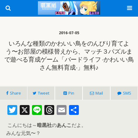
2016-07-05
いろんな種類のかわいい鳥をのんびり育てよ
う〜お部屋の模様替えから、マッチ３パズルま
で遊べる育成ゲーム「バードライフ -かわいい鳥
さん無料育成-」無料♪
Share
Tweet
Pin
Mail
SMS
T
X
Li
T
E
共
w
n
h
m
有
こんにちは～
暗黒社
の
あんこ
だよ。
itt
e
re
ai
みんな元気〜？