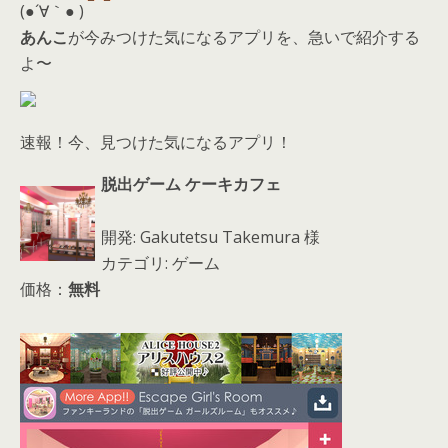
d
(●´∀｀● )
s
あんこ
が今みつけた気になるアプリを、急いで紹介する
よ〜
速報！今、見つけた気になるアプリ！
脱出ゲーム ケーキカフェ
開発: Gakutetsu Takemura 様
カテゴリ: ゲーム
価格：
無料