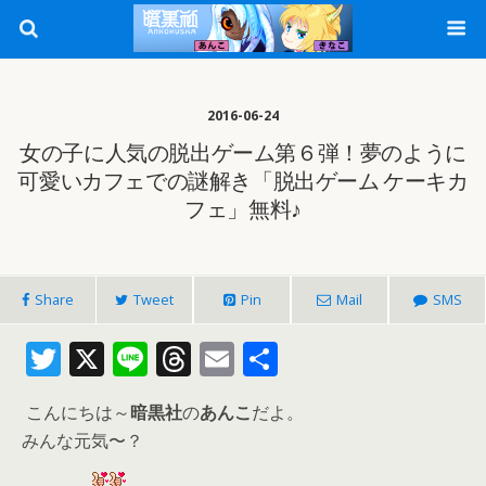
2016-06-24
女の子に人気の脱出ゲーム第６弾！夢のように
可愛いカフェでの謎解き「脱出ゲーム ケーキカ
フェ」無料♪
Share
Tweet
Pin
Mail
SMS
T
X
Li
T
E
共
w
n
h
m
有
こんにちは～
暗黒社
の
あんこ
だよ。
itt
e
re
ai
みんな元気〜？
er
a
l