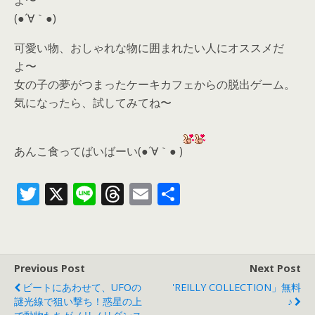
よ〜
(●´∀｀●)
可愛い物、おしゃれな物に囲まれたい人にオススメだ
よ〜
女の子の夢がつまったケーキカフェからの脱出ゲーム。
気になったら、
試してみてね〜
あんこ食ってばいばーい(●´∀｀● )
T
X
Li
T
E
共
w
n
h
m
有
itt
e
re
ai
er
a
l
Previous Post
Next Post
d
ビートにあわせて、UFOの
'REILLY COLLECTION」無料
s
謎光線で狙い撃ち！惑星の上
♪