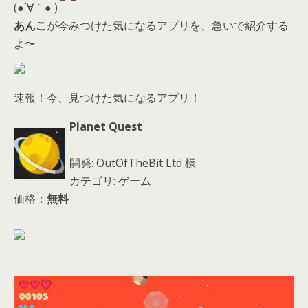
d
(●´∀｀● )
s
あんこ
が今みつけた気になるアプリを、急いで紹介する
よ〜
速報！今、見つけた気になるアプリ！
Planet Quest
開発: OutOfTheBit Ltd 様
カテゴリ: ゲーム
価格：
無料