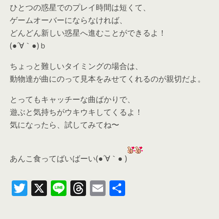
ひとつの惑星でのプレイ時間は短くて、
ゲームオーバーにならなければ、
どんどん新しい惑星へ進むことができるよ！
(●´∀｀●)ｂ
ちょっと難しいタイミングの場合は、
動物達が曲にのって見本をみせてくれるのが親切だよ。
とってもキャッチーな曲ばかりで、
遊ぶと気持ちがウキウキしてくるよ！
気になったら、
試してみてね〜
あんこ食ってばいばーい(●´∀｀● )
T
X
Li
T
E
共
w
n
h
m
有