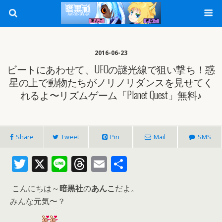
2016-06-23
ビートにあわせて、UFOの謎光線で狙い撃ち！惑
星の上で動物たちがノリノリダンスを見せてく
れるよ〜リズムゲーム「Planet Quest」無料♪
Share
Tweet
Pin
Mail
SMS
T
X
Li
T
E
共
w
n
h
m
有
こんにちは～
暗黒社
の
あんこ
だよ。
itt
e
re
ai
みんな元気〜？
er
a
l