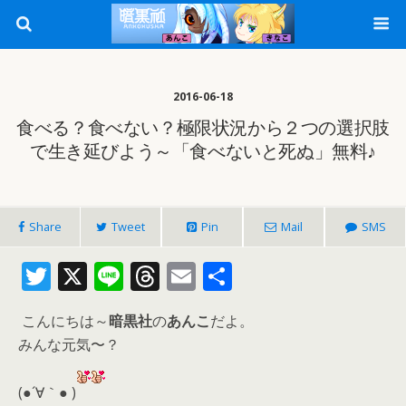
2016-06-18
食べる？食べない？極限状況から２つの選択肢
で生き延びよう～「食べないと死ぬ」無料♪
Share
Tweet
Pin
Mail
SMS
T
X
Li
T
E
共
w
n
h
m
有
こんにちは～
暗黒社
の
あんこ
だよ。
itt
e
re
ai
みんな元気〜？
er
a
l
d
(●´∀｀● )