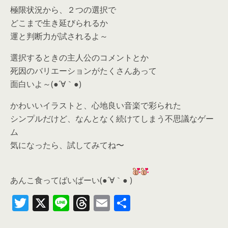
極限状況から、２つの選択で
どこまで生き延びられるか
運と判断力が試されるよ～
選択するときの主人公のコメントとか
死因のバリエーションがたくさんあって
面白いよ～(●´∀｀●)
かわいいイラストと、心地良い音楽で彩られた
シンプルだけど、なんとなく続けてしまう不思議なゲー
ム
気になったら、
試してみてね〜
あんこ食ってばいばーい(●´∀｀● )
T
X
Li
T
E
共
w
n
h
m
有