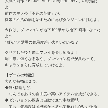
人気の前作「B100S -Auto Dungeon RPG-」の続編だ
よ。
前作の主人公「不死の英雄」が、
愛娘の不治の病を治すために再びダンジョンに挑むよ。
今作は、ダンジョンが地下100階から地下10階になった
よ〜
10階だと階層の難易度差が大きいのかな？
クリアした後も周回プレイを楽しめるよ！
周回毎に強くなる敵や、ダンジョン構成が変わって、
キャラをさらに育成していけるよ。
【ゲームの特徴】
大きな特徴は２つ。
◆剣×指輪など、
なんでもありの自由度の高いアイテム合成ができる。
◆ダンジョンの探索は自動で進む半放置型。
でも、難易度は３段階から選べて挑戦しがいがある