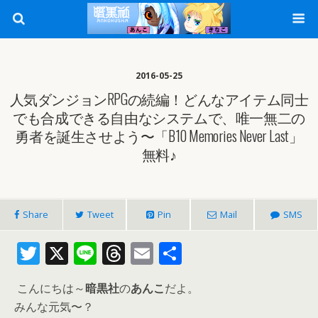
2016-05-25
人気ダンジョンRPGの続編！どんなアイテム同士
でも合成できる自由なシステムで、唯一無二の
勇者を誕生させよう〜「B10 Memories Never Last」
無料♪
Share
Tweet
Pin
Mail
SMS
T
X
Li
T
E
共
w
n
h
m
有
こんにちは～
暗黒社
の
あんこ
だよ。
itt
e
re
ai
みんな元気〜？