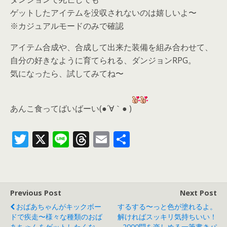
ゲットしたアイテムを没収されないのは嬉しいよ〜
※カジュアルモードのみで確認
アイテム合成や、合成して出来た装備を組み合わせて、
自分の好きなように育てられる、ダンジョンRPG。
気になったら、
試してみてね〜
あんこ食ってばいばーい(●´∀｀● )
T
X
Li
T
E
共
w
n
h
m
有
itt
e
re
ai
er
a
l
Previous Post
Next Post
d
おばあちゃんがキックボー
するする〜っと色が塗れるよ。
s
ドで疾走〜様々な種類のおば
解ければスッキリ気持ちいい！
あちゃんをゲットしたくな
2000問を楽しめる一筆書きパ