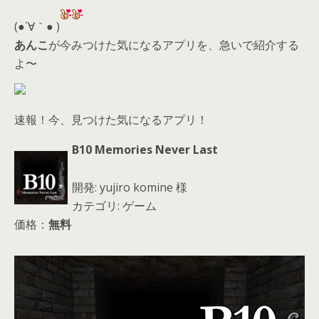
er
a
l
d
(●´∀｀● )
s
あんこ
が今みつけた気になるアプリを、急いで紹介する
よ〜
速報！今、見つけた気になるアプリ！
B10 Memories Never Last
開発: yujiro komine 様
カテゴリ: ゲーム
価格：
無料