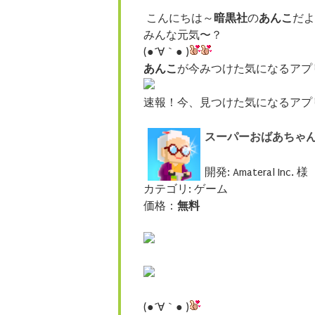
こんにちは～
暗黒社
の
あんこ
だよ
みんな元気〜？
(●´∀｀● )
あんこ
が今みつけた気になるアプ
速報！今、見つけた気になるアプ
スーパーおばあちゃん
開発: Amateral Inc. 様
カテゴリ: ゲーム
価格：
無料
(●´∀｀● )