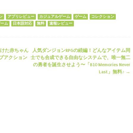
ds
il
共
有
ン
アプリレビュー
カジュアルゲーム
ゲーム
コレクション
ゲーム
日本語対応
無料
速報レビュー
けた赤ちゃん
人気ダンジョンRPGの続編！どんなアイテム同
ション
プアクション
士でも合成できる自由なシステムで、唯一無二
の勇者を誕生させよう〜「B10 Memories Never
Last」無料♪
→