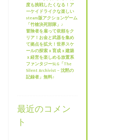
度も挑戦したくなる！ア
ーケイドライクな楽しい
steam版アクションゲーム
「竹槍決死部隊」♪
冒険者を雇って依頼をク
リア！お金と武器を集め
て拠点を拡大！世界スケ
ールの探索ｘ育成ｘ建築
ｘ経営を楽しめる放置系
ファンタジーSLG「The
Silent Archivist – 沈黙の
記録者」無料♪
最近のコメン
ト