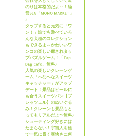
会社を大きくしていく道
のりは本格的だよ～！経
営SLG「MONO MARKET」
♪
タップすると元気に「ワ
ン！」誰でも遊べていろ
んな犬種のコレクション
もできるよ～かわいいワ
ンコの楽しい癒されタッ
プパズルゲーム！「Tap
Dag Cafe」無料♪
人気の楽しいクレーンゲ
ーム「へなへなスイーツ
キャッチャー」がアップ
デート！景品はビールに
も合うスイーツパン【プ
レッツェル】のぬいぐる
み！クレーンも景品もと
ってもリアルだよ〜無料♪
シューティング好きには
たまらない！宇宙人を槍
で一気に貫く爽快さに何