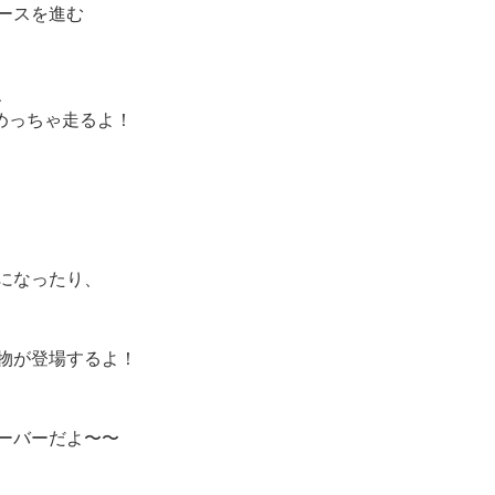
ースを進む
、
めっちゃ走るよ！
になったり、
物が登場するよ！
ーバーだよ〜〜
、