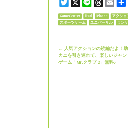
Twitter
X
Line
Threa
Ema
GameCenter
iPad
iPhone
アクショ
スポーツゲーム
ユニバーサル
ラン
←
人気アクションの続編だよ！助
投稿ナビゲー
カニを引き連れて、楽しいジャン
ゲーム「Mr.クラブ 2」無料♪