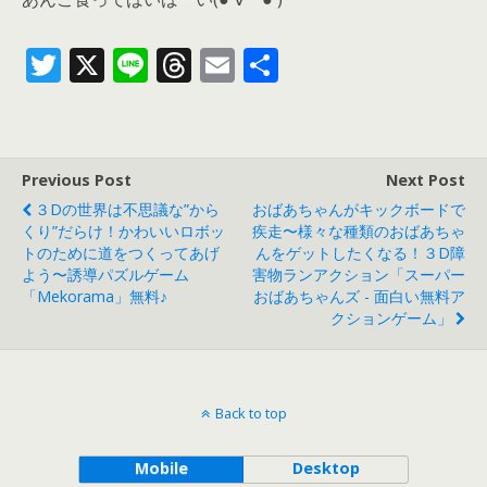
T
X
Li
T
E
共
w
n
h
m
有
itt
e
re
ai
er
a
l
Previous Post
Next Post
d
３Dの世界は不思議な”から
おばあちゃんがキックボードで
s
くり”だらけ！かわいいロボッ
疾走〜様々な種類のおばあちゃ
トのために道をつくってあげ
んをゲットしたくなる！３D障
よう〜誘導パズルゲーム
害物ランアクション「スーパー
「Mekorama」無料♪
おばあちゃんズ - 面白い無料ア
クションゲーム」
Back to top
Mobile
Desktop