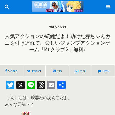
2016-05-23
人気アクションの続編だよ！助けた赤ちゃんカ
ニを引き連れて、楽しいジャンプアクションゲ
ーム「Mr.クラブ 2」無料♪
Share
Tweet
Pin
Mail
SMS
T
X
Li
T
E
共
w
n
h
m
有
こんにちは～
暗黒社
の
あんこ
だよ。
itt
e
re
ai
みんな元気〜？
er
a
l