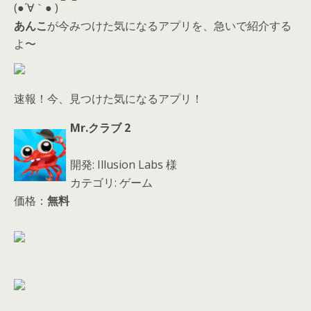
d
(●´∀｀● )
s
あんこ
が今みつけた気になるアプリを、急いで紹介する
よ〜
速報！今、見つけた気になるアプリ！
Mr.クラブ 2
開発: Illusion Labs 様
カテゴリ: ゲーム
価格：
無料