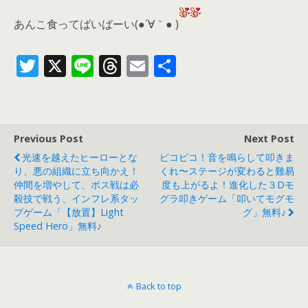
あんこ食ってばいばーい(●´∀｀● )
T
X
Li
T
E
共
w
n
h
m
有
itt
e
re
ai
er
a
l
Previous Post
Next Post
d
光速を越えたヒーローとな
ピコピコ！音を鳴らして叩きま
s
り、悪の組織に立ち向かえ！
くれ〜ステージが変わると難易
仲間を増やして、ボス戦は必
度も上がるよ！進化した３Dモ
殺技で戦う、インフレ系タッ
グラ叩きゲーム「叩いてモグモ
プゲーム「【放置】Light
グ」無料♪
Speed Hero」無料♪
Back to top