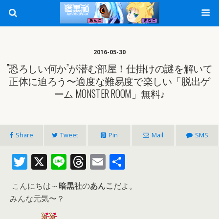
2016-05-30
”恐ろしい何か”が潜む部屋！仕掛けの謎を解いて
正体に迫ろう〜適度な難易度で楽しい「脱出ゲ
ーム MONSTER ROOM」無料♪
Share
Tweet
Pin
Mail
SMS
T
X
Li
T
E
共
w
n
h
m
有
こんにちは～
暗黒社
の
あんこ
だよ。
itt
e
re
ai
みんな元気〜？
er
a
l