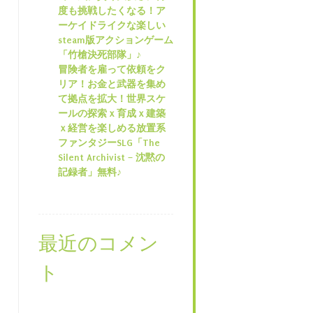
度も挑戦したくなる！ア
ーケイドライクな楽しい
steam版アクションゲーム
「竹槍決死部隊」♪
冒険者を雇って依頼をク
リア！お金と武器を集め
て拠点を拡大！世界スケ
ールの探索ｘ育成ｘ建築
ｘ経営を楽しめる放置系
ファンタジーSLG「The
Silent Archivist – 沈黙の
記録者」無料♪
最近のコメン
ト