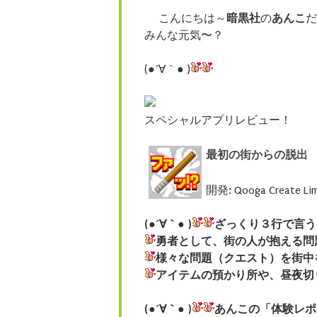
こんにちは～
暗黒社
の
あんこ
だ
みんな元気〜？
(●´∀｀● )
スペシャルアプリレビュー！
最初の街からの脱出
開発: Qooga Create Li
(●´∀｀● )
ざっくり３行で言う
勇者として、街の人が抱える問
様々な問題（クエスト）を街中
アイテムの預かり所や、昼夜切
(●´∀｀● )
あんこの「体験レポ