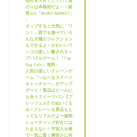
会社を大きくしていく道
のりは本格的だよ～！経
営SLG「MONO MARKET」
♪
タップすると元気に「ワ
ン！」誰でも遊べていろ
んな犬種のコレクション
もできるよ～かわいいワ
ンコの楽しい癒されタッ
プパズルゲーム！「Tap
Dag Cafe」無料♪
人気の楽しいクレーンゲ
ーム「へなへなスイーツ
キャッチャー」がアップ
デート！景品はビールに
も合うスイーツパン【プ
レッツェル】のぬいぐる
み！クレーンも景品もと
ってもリアルだよ〜無料♪
シューティング好きには
たまらない！宇宙人を槍
で一気に貫く爽快さに何