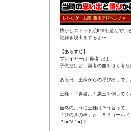
懐かしのドット絵RPGを遊んでい
謎解き脱出をするよ〜
【あらすじ】
プレイヤーは”勇者”だよ。
子供だけど、勇者の血を引く者だ
ある日、王様からの呼び出しで、
王様：『勇者よ！魔王を倒してく
当然のように王様はそう言って、
「ひのきの棒」と「５０ゴールド
？(●´∀｀●)？