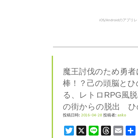
iOS/Android
コンテンツへスキップ
メニュー
魔王討伐のため勇者
棒！？己の頭脳とひ
る、レトロRPG風
の街からの脱出 ひ
投稿日時:
2016-04-28
投稿者:
anko
Twitter
X
Line
Threa
Ema