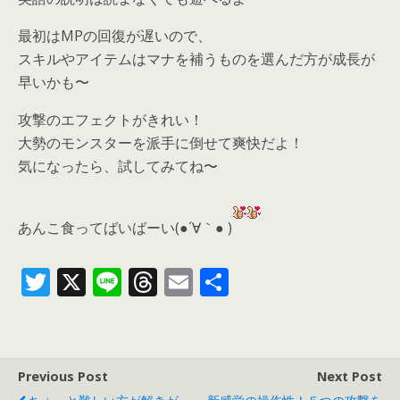
最初はMPの回復が遅いので、
スキルやアイテムはマナを補うものを選んだ方が成長が
早いかも〜
攻撃のエフェクトがきれい！
大勢のモンスターを派手に倒せて爽快だよ！
気になったら、
試してみてね〜
あんこ食ってばいばーい(●´∀｀● )
T
X
Li
T
E
共
w
n
h
m
有
itt
e
re
ai
er
a
l
Previous Post
Next Post
d