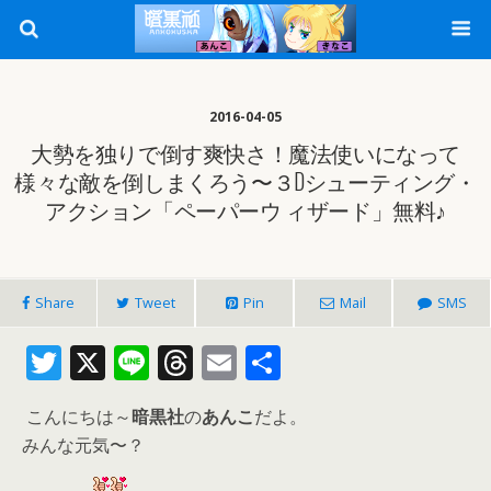
2016-04-05
大勢を独りで倒す爽快さ！魔法使いになって
様々な敵を倒しまくろう〜３Dシューティング・
アクション「ペーパーウ ィザード」無料♪
Share
Tweet
Pin
Mail
SMS
T
X
Li
T
E
共
w
n
h
m
有
こんにちは～
暗黒社
の
あんこ
だよ。
itt
e
re
ai
みんな元気〜？
er
a
l