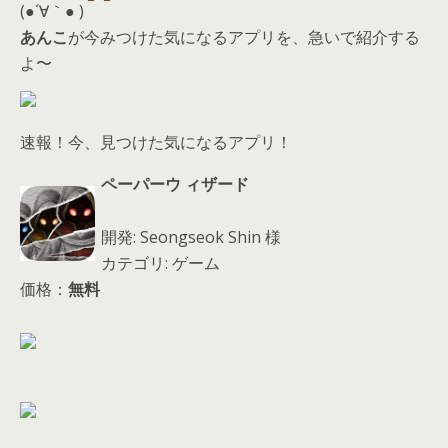
d
(●´∀｀● )
s
あんこ
が今みつけた気になるアプリを、急いで紹介する
よ〜
速報！今、見つけた気になるアプリ！
ペーパーウ ィザード
開発: Seongseok Shin 様
カテゴリ: ゲーム
価格：
無料