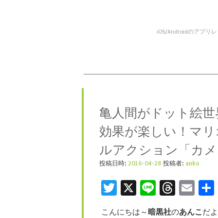
iOS/Android
コンテンツへスキップ
メニュー
亀人間がドット絵世
効果が楽しい！マリ
ルアクション「カメ
投稿日時:
2016-04-28
投稿者:
anko
Twitter
X
Line
Threa
Ema
こんにちは～
暗黒社
の
あんこ
だよ