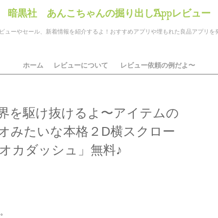
暗黒社 あんこちゃんの掘り出しAppレビュー
のアプリレビューやセール、新着情報を紹介するよ！おすすめアプリや埋もれた良品アプリ
ホーム
レビューについて
レビュー依頼の例だよ〜
界を駆け抜けるよ〜アイテムの
オみたいな本格２D横スクロー
オカダッシュ」無料♪
ds
il
共
有
。