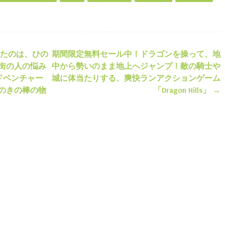
たのは、ひの
期間限定無料セール中！ドラゴンを操って、地
ション
街の人の悩み
中から勢いのまま地上へジャンプ！敵の騎士や
ドベンチャー
城に体当たりする、爽快ランアクションゲーム
のきの棒の物
「Dragon Hills」
→