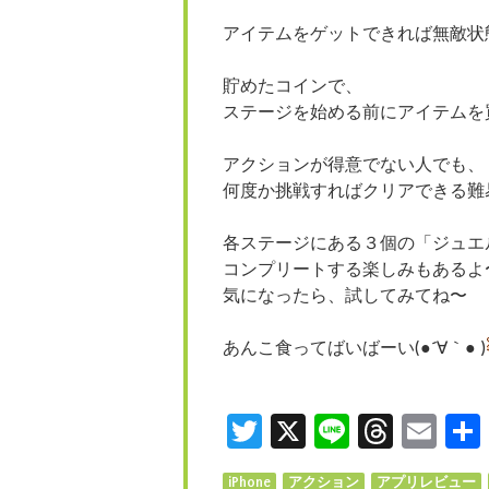
アイテムをゲットできれば無敵状
貯めたコインで、
ステージを始める前にアイテムを
アクションが得意でない人でも、
何度か挑戦すればクリアできる難易度
各ステージにある３個の「ジュエ
コンプリートする楽しみもあるよ
気になったら、
試してみてね〜
あんこ食ってばいばーい(●´∀｀● )
Twitter
X
Line
Threa
Ema
iPhone
アクション
アプリレビュー