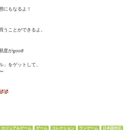
態にもなるよ！
買うことができるよ。
がgood!
ル」をゲットして、
〜
ds
il
共
有
カジュアルゲーム
ゲーム
コレクション
ランゲーム
日本語対応