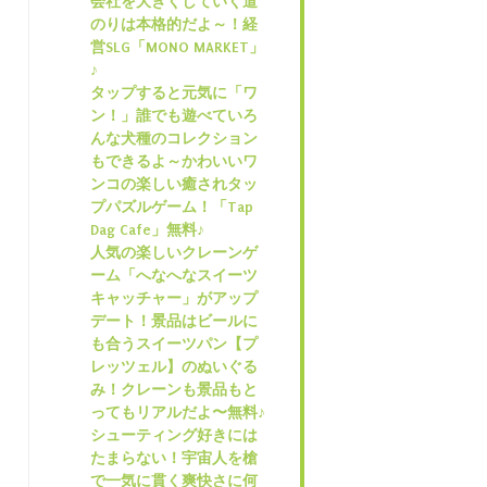
会社を大きくしていく道
のりは本格的だよ～！経
営SLG「MONO MARKET」
♪
タップすると元気に「ワ
ン！」誰でも遊べていろ
んな犬種のコレクション
もできるよ～かわいいワ
ンコの楽しい癒されタッ
プパズルゲーム！「Tap
Dag Cafe」無料♪
人気の楽しいクレーンゲ
ーム「へなへなスイーツ
キャッチャー」がアップ
デート！景品はビールに
も合うスイーツパン【プ
レッツェル】のぬいぐる
み！クレーンも景品もと
ってもリアルだよ〜無料♪
シューティング好きには
たまらない！宇宙人を槍
で一気に貫く爽快さに何