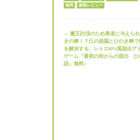
無料
速報レビュー
←
魔王討伐のため勇者に与えられ
投稿ナビゲー
きの棒！？己の頭脳とひのき棒で
を解決する、レトロRPG風脱出ア
ゲーム「最初の街からの脱出 ひ
語」無料♪