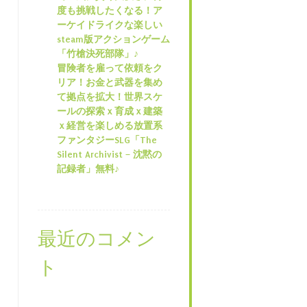
度も挑戦したくなる！ア
ーケイドライクな楽しい
steam版アクションゲーム
「竹槍決死部隊」♪
冒険者を雇って依頼をク
リア！お金と武器を集め
て拠点を拡大！世界スケ
ールの探索ｘ育成ｘ建築
ｘ経営を楽しめる放置系
ファンタジーSLG「The
Silent Archivist – 沈黙の
記録者」無料♪
最近のコメン
ト