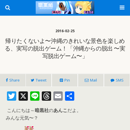
2016-02-25
帰りたくないよ〜沖縄のきれいな景色を楽しめ
る、実写の脱出ゲーム！「沖縄からの脱出 〜実
写脱出ゲーム〜」
Share
Tweet
Pin
Mail
SMS
T
X
Li
T
E
共
w
n
h
m
有
こんにちは～
暗黒社
の
あんこ
だよ。
itt
e
re
ai
みんな元気〜？
er
a
l