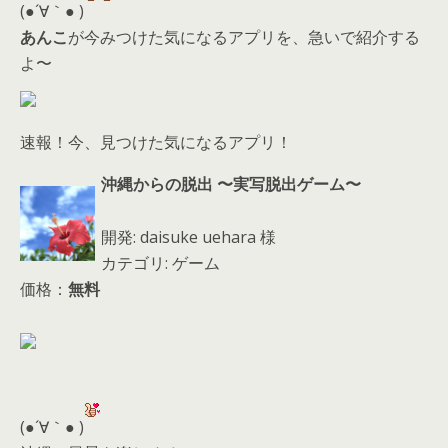
d
(●´∀｀● )
s
あんこ
が今みつけた気になるアプリを、急いで紹介する
よ〜
速報！今、見つけた気になるアプリ！
沖縄からの脱出 〜実写脱出ゲーム〜
開発: daisuke uehara 様
カテゴリ: ゲーム
価格：
無料
(●´∀｀● )