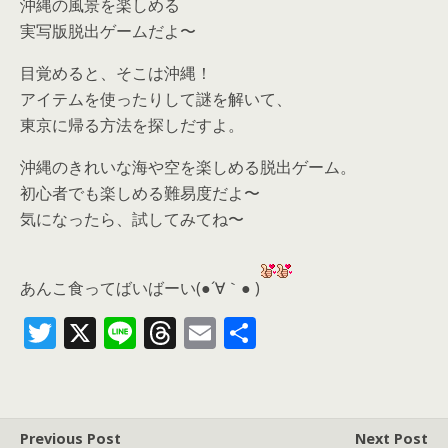
沖縄の風景を楽しめる
実写版脱出ゲームだよ〜
目覚めると、そこは沖縄！
アイテムを使ったりして謎を解いて、
東京に帰る方法を探しだすよ。
沖縄のきれいな海や空を楽しめる脱出ゲーム。
初心者でも楽しめる難易度だよ〜
気になったら、
試してみてね〜
あんこ食ってばいばーい(●´∀｀● )
T
X
Li
T
E
共
w
n
h
m
有
itt
e
re
ai
er
a
l
Previous Post
Next Post