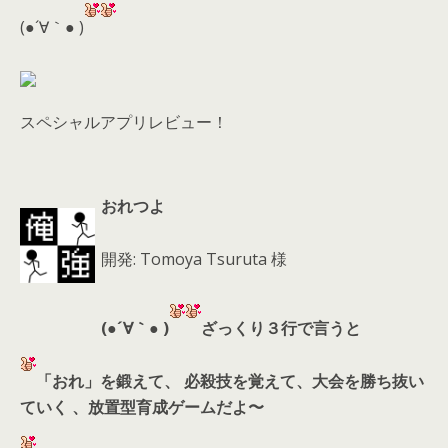
d
(●´∀｀● )
s
スペシャルアプリレビュー！
おれつよ
開発: Tomoya Tsuruta 様
(●´∀｀● )
ざっくり３行で言うと
「おれ」を鍛えて、 必殺技を覚えて、大会を勝ち抜い
ていく 、放置型育成ゲームだよ〜