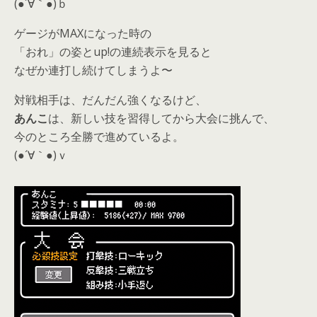
(●´∀｀●)ｂ
ゲージがMAXになった時の
「おれ」の姿とup!の連続表示を見ると
なぜか連打し続けてしまうよ〜
対戦相手は、だんだん強くなるけど、
あんこ
は、新しい技を習得してから大会に挑んで、
今のところ全勝で進めているよ。
(●´∀｀●)ｖ