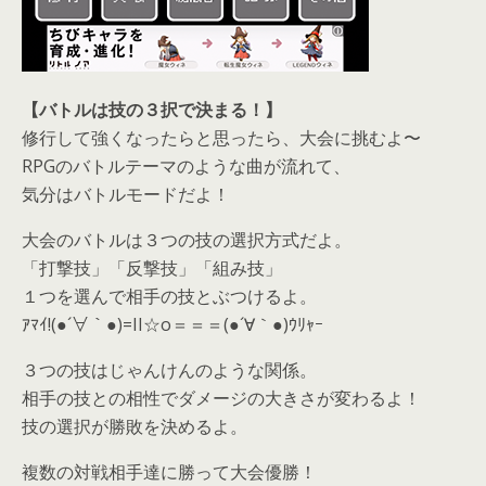
【バトルは技の３択で決まる！】
修行して強くなったらと思ったら、大会に挑むよ〜
RPGのバトルテーマのような曲が流れて、
気分はバトルモードだよ！
大会のバトルは３つの技の選択方式だよ。
「打撃技」「反撃技」「組み技」
１つを選んで相手の技とぶつけるよ。
ｱﾏｲ!(●´∀｀●)=II☆o＝＝＝(●´∀｀●)ｳﾘｬｰ
３つの技はじゃんけんのような関係。
相手の技との相性でダメージの大きさが変わるよ！
技の選択が勝敗を決めるよ。
複数の対戦相手達に勝って大会優勝！