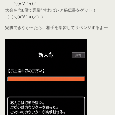
＼(●´∀｀●)／
大会を ”無傷で完勝” すればレア秘伝書をゲット！
（（＼(●´∀｀●)／））
完勝できなかったら、相手を学習してリベンジするよ〜