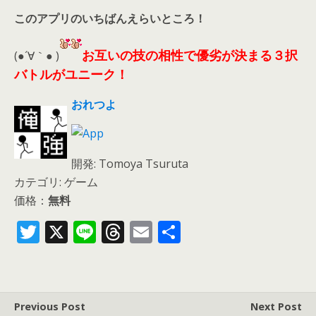
このアプリのいちばんえらいところ！
お互いの技の相性で優劣が決まる３択
(●´∀｀● )
バトルがユニーク！
おれつよ
開発: Tomoya Tsuruta
カテゴリ: ゲーム
価格：
無料
T
X
Li
T
E
共
w
n
h
m
有
itt
e
re
ai
er
a
l
Previous Post
Next Post