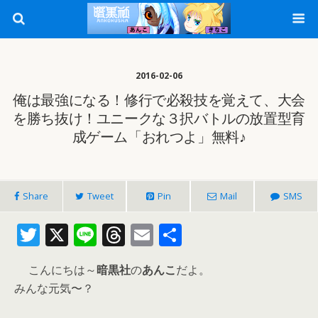
2016-02-06
俺は最強になる！修行で必殺技を覚えて、大会
を勝ち抜け！ユニークな３択バトルの放置型育
成ゲーム「おれつよ」無料♪
Share
Tweet
Pin
Mail
SMS
T
X
Li
T
E
共
w
n
h
m
有
こんにちは～
暗黒社
の
あんこ
だよ。
itt
e
re
ai
みんな元気〜？
er
a
l