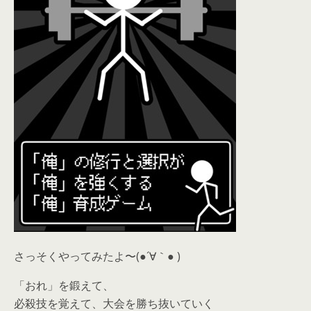
さっそくやってみたよ〜(●´∀｀● )
「おれ」を鍛えて、
必殺技を覚えて、大会を勝ち抜いていく