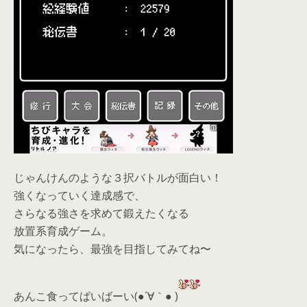
じゃんけんのような３択バトルが面白い！
強くなっていく達成感で、
さらなる強さを求めて鍛えたくなる
放置系育成ゲーム。
気になったら、
最強を目指してみてね〜
あんこ食ってばいばーい(●´∀｀● )