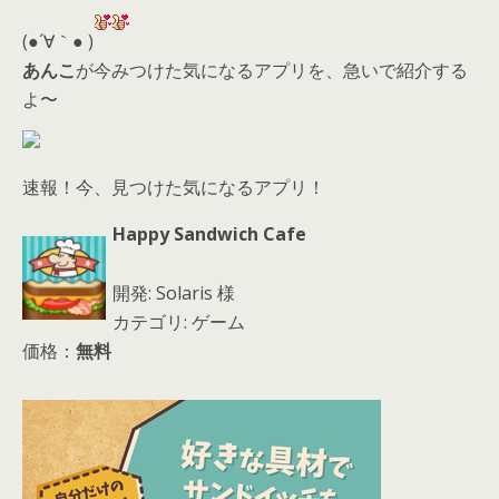
er
a
l
d
(●´∀｀● )
s
あんこ
が今みつけた気になるアプリを、急いで紹介する
よ〜
速報！今、見つけた気になるアプリ！
Happy Sandwich Cafe
開発: Solaris 様
カテゴリ: ゲーム
価格：
無料