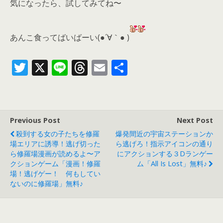
気になったら、
試してみてね〜
あんこ食ってばいばーい(●´∀｀● )
T
X
Li
T
E
共
w
n
h
m
有
itt
e
re
ai
er
a
l
Previous Post
Next Post
d
殺到する女の子たちを修羅
爆発間近の宇宙ステーションか
s
場エリアに誘導！逃げ切った
ら逃げろ！指示アイコンの通り
ら修羅場漫画が読めるよ〜ア
にアクションする３Dランゲー
クションゲーム「漫画！修羅
ム「All Is Lost」無料♪
場！逃げゲー！ 何もしてい
ないのに修羅場」無料♪