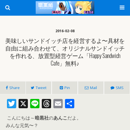
2016-02-08
美味しいサンドイッチ店を経営するよ〜具材を
自由に組み合わせて、オリジナルサンドイッチ
を作れる、放置型経営ゲーム「Happy Sandwich
Cafe」無料♪
Share
Tweet
Pin
Mail
SMS
T
X
Li
T
E
共
w
n
h
m
有
こんにちは～
暗黒社
の
あんこ
だよ。
itt
e
re
ai
みんな元気〜？