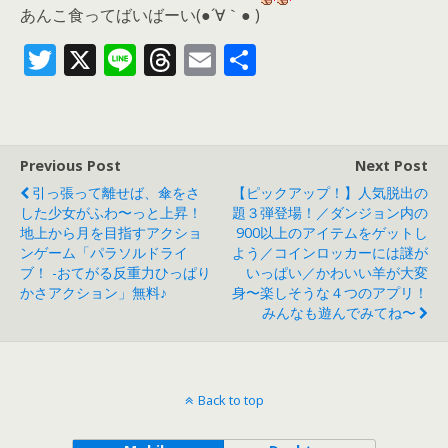
あんこ食ってばいばーい(●´∀｀● )
T
X
Li
T
E
共
w
n
h
m
有
itt
e
re
ai
er
a
l
Previous Post
Next Post
d
引っ張って離せば、傘をさ
【ピックアップ！】人気脱出の
s
した少女がふわ〜っと上昇！
題３弾登場！／ダンジョン内の
地上から月を目指すアクショ
900以上のアイテムをゲットし
ンゲーム「パラソルドライ
よう／コインロッカーには謎が
ブ！ -おてがる反重力ひっぱり
いっぱい／かわいい羊が大変
かさアクション」無料♪
身〜楽しそうな４つのアプリ！
みんなも遊んでみてね〜
Back to top