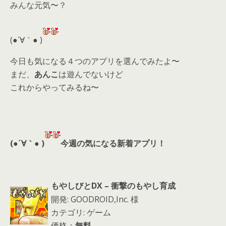
みんな元気〜？
er
a
l
d
(●´∀｀● )
s
今日も気になる４つのアプリを選んでみたよ〜
まだ、
あんこ
は遊んでないけど
これからやってみるね〜
(●´∀｀● )
今週の気になる新着アプリ！
もやしびとDX – 衝撃のもやし育成
開発: GOODROID,Inc. 様
カテゴリ: ゲーム
価格：
無料