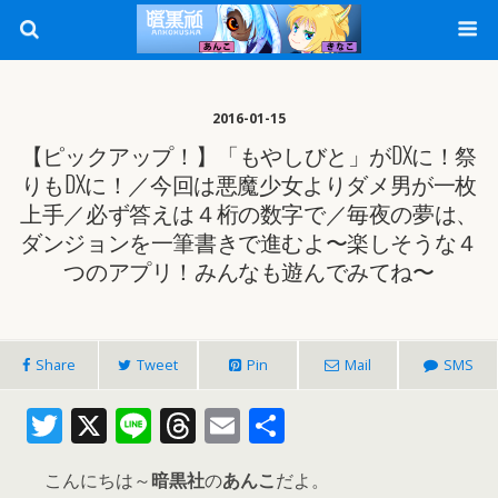
2016-01-15
【ピックアップ！】「もやしびと」がDXに！祭
りもDXに！／今回は悪魔少女よりダメ男が一枚
上手／必ず答えは４桁の数字で／毎夜の夢は、
ダンジョンを一筆書きで進むよ〜楽しそうな４
つのアプリ！みんなも遊んでみてね〜
Share
Tweet
Pin
Mail
SMS
T
X
Li
T
E
共
w
n
h
m
有
こんにちは～
暗黒社
の
あんこ
だよ。
itt
e
re
ai