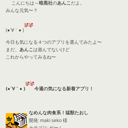
こんにちは～
暗黒社
の
あんこ
だよ。
itt
e
re
ai
みんな元気〜？
er
a
l
d
(●´∀｀● )
s
今日も気になる４つのアプリを選んでみたよ〜
まだ、
あんこ
は遊んでないけど
これからやってみるね〜
(●´∀｀● )
今週の気になる新着アプリ！
なめんな肉食系！猛獣たおし
開発: maki seko 様
カテゴリ: ゲーム