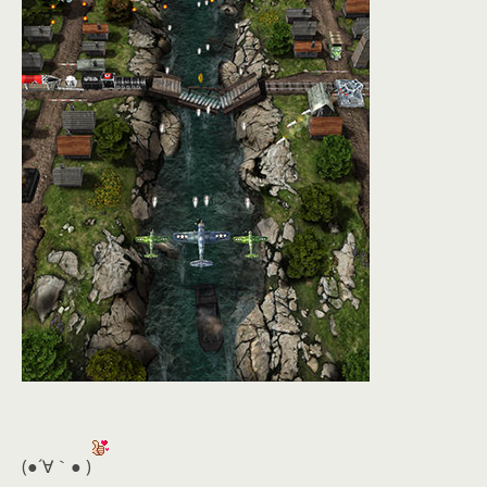
(●´∀｀● )