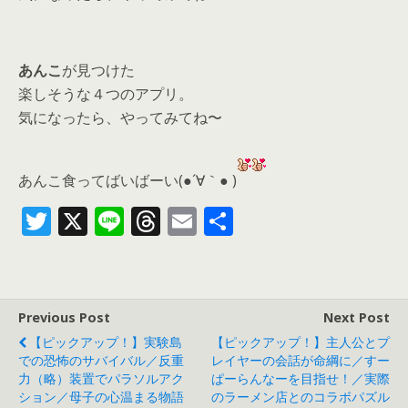
あんこ
が見つけた
楽しそうな４つのアプリ。
気になったら、
やってみてね〜
あんこ食ってばいばーい(●´∀｀● )
T
X
Li
T
E
共
w
n
h
m
有
itt
e
re
ai
er
a
l
Previous Post
Next Post
d
【ピックアップ！】実験島
【ピックアップ！】主人公とプ
s
での恐怖のサバイバル／反重
レイヤーの会話が命綱に／すー
力（略）装置でパラソルアク
ぱーらんなーを目指せ！／実際
ション／母子の心温まる物語
のラーメン店とのコラボパズル