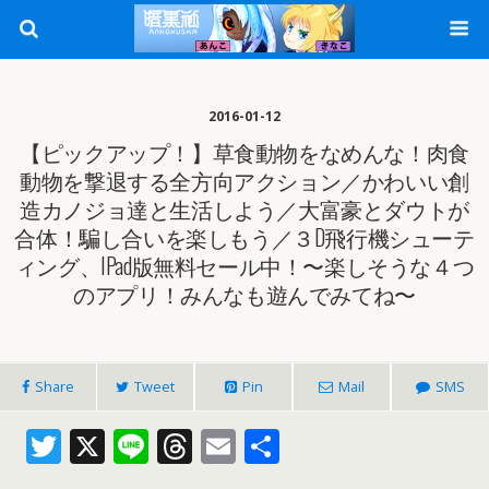
2016-01-12
【ピックアップ！】草食動物をなめんな！肉食
動物を撃退する全方向アクション／かわいい創
造カノジョ達と生活しよう／大富豪とダウトが
合体！騙し合いを楽しもう／３D飛行機シューテ
ィング、iPad版無料セール中！〜楽しそうな４つ
のアプリ！みんなも遊んでみてね〜
Share
Tweet
Pin
Mail
SMS
T
X
Li
T
E
共
w
n
h
m
有