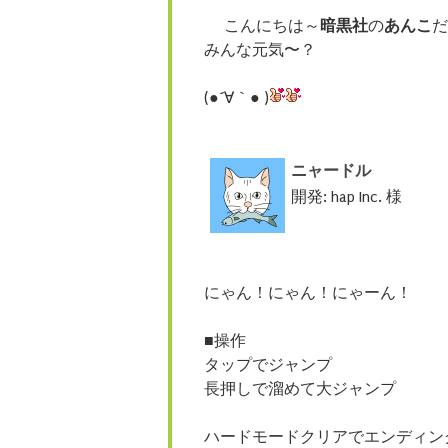
こんにちは～
暗黒社
の
あんこ
だ
みんな元気〜？
(●´∀｀● )
ニャードル
開発: hap Inc. 様
にゃん！にゃん！にゃーん！
■操作
タップでジャンプ
長押しで溜めて大ジャンプ
ハードモードクリアでエンディン