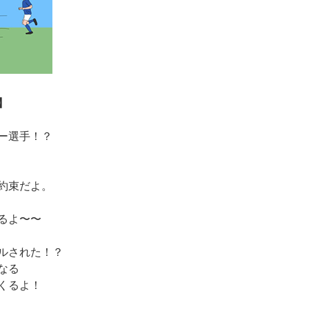
】
ー選手！？
約束だよ。
るよ〜〜
ルされた！？
なる
くるよ！