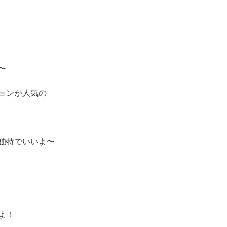
〜
ョンが人気の
独特でいいよ〜
よ！