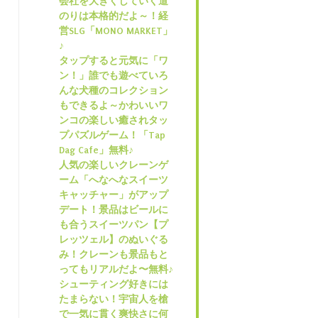
会社を大きくしていく道
のりは本格的だよ～！経
営SLG「MONO MARKET」
♪
タップすると元気に「ワ
ン！」誰でも遊べていろ
んな犬種のコレクション
もできるよ～かわいいワ
ンコの楽しい癒されタッ
プパズルゲーム！「Tap
Dag Cafe」無料♪
人気の楽しいクレーンゲ
ーム「へなへなスイーツ
キャッチャー」がアップ
デート！景品はビールに
も合うスイーツパン【プ
レッツェル】のぬいぐる
み！クレーンも景品もと
ってもリアルだよ〜無料♪
シューティング好きには
たまらない！宇宙人を槍
で一気に貫く爽快さに何