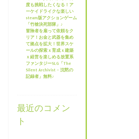
度も挑戦したくなる！ア
ーケイドライクな楽しい
steam版アクションゲーム
「竹槍決死部隊」♪
冒険者を雇って依頼をク
リア！お金と武器を集め
て拠点を拡大！世界スケ
ールの探索ｘ育成ｘ建築
ｘ経営を楽しめる放置系
ファンタジーSLG「The
Silent Archivist – 沈黙の
記録者」無料♪
最近のコメン
ト