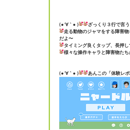
(●´∀｀● )
ざっくり３行で言う
走る動物のジャマをする障害物
だよ〜
タイミング良くタップ、長押し
様々な操作キャラと障害物たち
(●´∀｀● )
あんこの「体験レポ