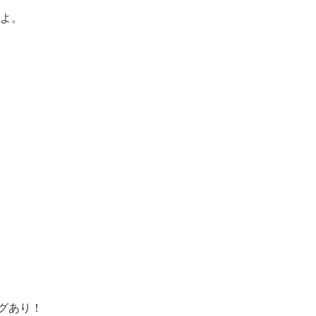
有
よ。
グあり！