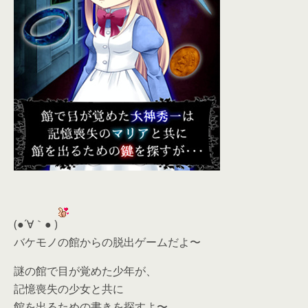
(●´∀｀● )
バケモノの館からの脱出ゲームだよ〜
謎の館で目が覚めた少年が、
記憶喪失の少女と共に
館を出るための書きを探すよ〜