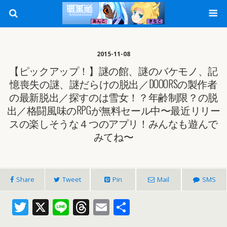
2015-11-08
【ピックアップ！】謎の館、謎のバケモノ、記
憶喪失の謎、謎だらけの脱出／DOOORSの製作者
の最新脱出／探すのは雪女！？年齢制限？の脱
出／格闘風味のRPGが無料セール中〜最近リリー
スの楽しそうな４つのアプリ！みんなも遊んで
みてね〜
Share
Tweet
Pin
Mail
SMS
T
X
Li
T
E
共
w
n
h
m
有