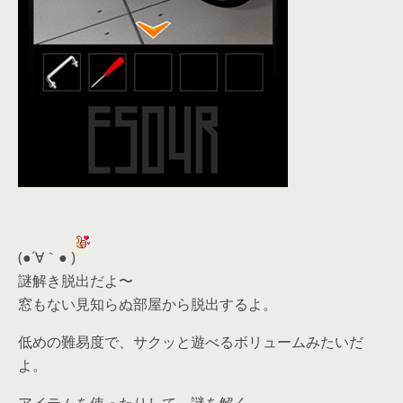
(●´∀｀● )
謎解き脱出だよ〜
窓もない見知らぬ部屋から脱出するよ。
低めの難易度で、サクッと遊べるボリュームみたいだ
よ。