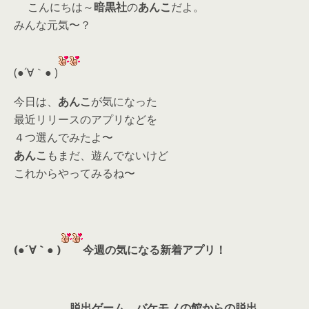
こんにちは～
暗黒社
の
あんこ
だよ。
itt
e
re
ai
みんな元気〜？
er
a
l
d
(●´∀｀● )
s
今日は、
あんこ
が気になった
最近リリースのアプリなどを
４つ選んでみたよ〜
あんこ
もまだ、遊んでないけど
これからやってみるね〜
(●´∀｀● )
今週の気になる新着アプリ！
脱出ゲーム バケモノの館からの脱出