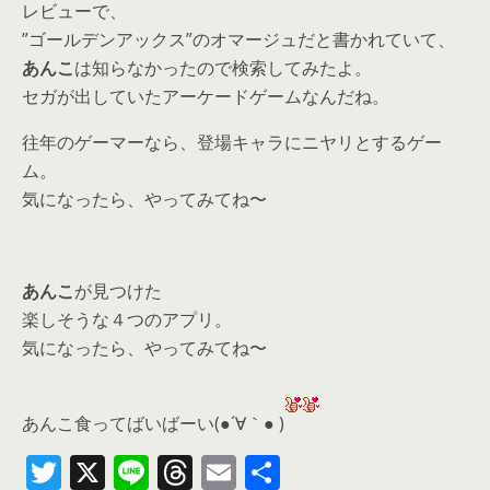
レビューで、
”ゴールデンアックス”のオマージュだと書かれていて、
あんこ
は知らなかったので検索してみたよ。
セガが出していたアーケードゲームなんだね。
往年のゲーマーなら、登場キャラにニヤリとするゲー
ム。
気になったら、やってみてね〜
あんこ
が見つけた
楽しそうな４つのアプリ。
気になったら、
やってみてね〜
あんこ食ってばいばーい(●´∀｀● )
T
X
Li
T
E
共