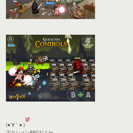
(●´∀｀● )
アクションRPGだよ〜