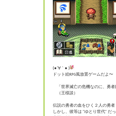
(●´∀｀● )
ドット絵RPG風放置ゲームだよ〜
「世界滅亡の危機なのに、勇者(
（王様談）
伝説の勇者の血をひく２人の勇者
しかし、彼等は ”ゆとり世代” だ