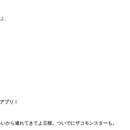
ds
il
共
有
よ。
アプリ！
ルいから連れてきてよ王様。ついでにザコモンスターも。