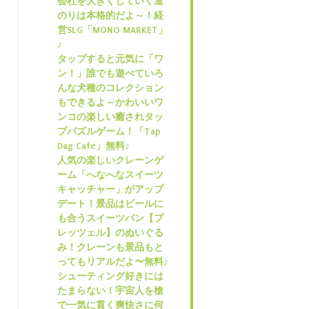
会社を大きくしていく道
のりは本格的だよ～！経
営SLG「MONO MARKET」
♪
タップすると元気に「ワ
ン！」誰でも遊べていろ
んな犬種のコレクション
もできるよ～かわいいワ
ンコの楽しい癒されタッ
プパズルゲーム！「Tap
Dag Cafe」無料♪
人気の楽しいクレーンゲ
ーム「へなへなスイーツ
キャッチャー」がアップ
デート！景品はビールに
も合うスイーツパン【プ
レッツェル】のぬいぐる
み！クレーンも景品もと
ってもリアルだよ〜無料♪
シューティング好きには
たまらない！宇宙人を槍
で一気に貫く爽快さに何