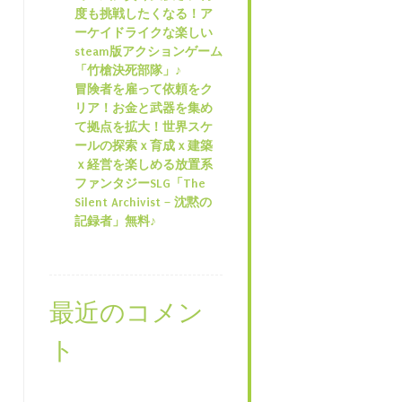
度も挑戦したくなる！ア
ーケイドライクな楽しい
steam版アクションゲーム
「竹槍決死部隊」♪
冒険者を雇って依頼をク
リア！お金と武器を集め
て拠点を拡大！世界スケ
ールの探索ｘ育成ｘ建築
ｘ経営を楽しめる放置系
ファンタジーSLG「The
Silent Archivist – 沈黙の
記録者」無料♪
最近のコメン
ト