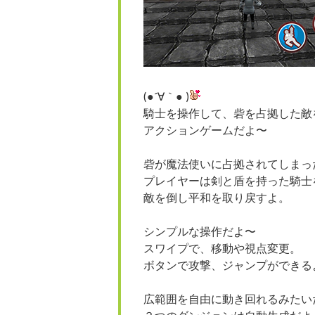
(●´∀｀● )
騎士を操作して、砦を占拠した敵
アクションゲームだよ〜
砦が魔法使いに占拠されてしまっ
プレイヤーは剣と盾を持った騎士
敵を倒し平和を取り戻すよ。
シンプルな操作だよ〜
スワイプで、移動や視点変更。
ボタンで攻撃、ジャンプができる
広範囲を自由に動き回れるみたい