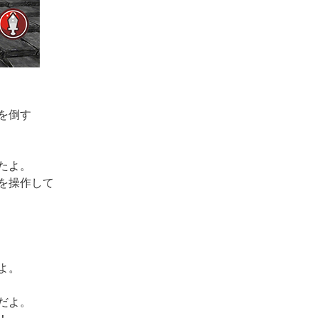
を倒す
たよ。
を操作して
よ。
だよ。