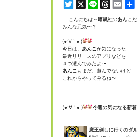
Twitter
X
Line
Threa
Ema
こんにちは～
暗黒社
の
あんこ
だ
みんな元気〜？
(●´∀｀● )
今日は、
あんこ
が気になった
最近リリースのアプリなどを
４つ選んでみたよ〜
あんこ
もまだ、遊んでないけど
これからやってみるね〜
(●´∀｀● )
今週の気になる新着
魔王倒しに行くのダ