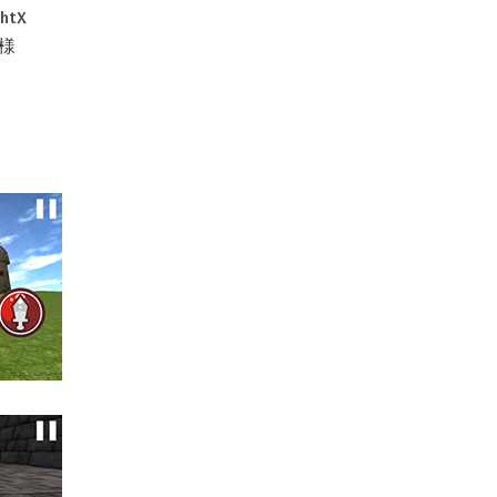
ghtX
 様