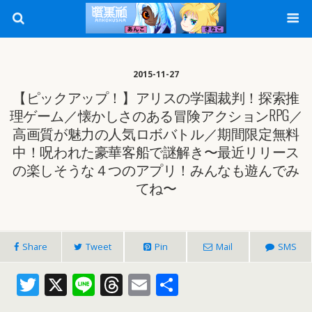
2015-11-27
【ピックアップ！】アリスの学園裁判！探索推
理ゲーム／懐かしさのある冒険アクションRPG／
高画質が魅力の人気ロボバトル／期間限定無料
中！呪われた豪華客船で謎解き〜最近リリース
の楽しそうな４つのアプリ！みんなも遊んでみ
てね〜
Share
Tweet
Pin
Mail
SMS
T
X
Li
T
E
共
w
n
h
m
有