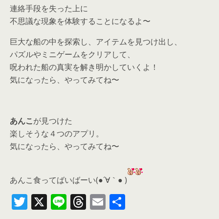
連絡手段を失った上に
不思議な現象を体験することになるよ〜
巨大な船の中を探索し、アイテムを見つけ出し、
パズルやミニゲームをクリアして、
呪われた船の真実を解き明かしていくよ！
気になったら、やってみてね〜
あんこ
が見つけた
楽しそうな４つのアプリ。
気になったら、
やってみてね〜
あんこ食ってばいばーい(●´∀｀● )
T
X
Li
T
E
共
w
n
h
m
有