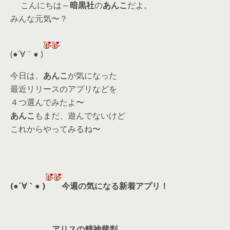
こんにちは～
暗黒社
の
あんこ
だよ。
itt
e
re
ai
みんな元気〜？
er
a
l
d
(●´∀｀● )
s
今日は、
あんこ
が気になった
最近リリースのアプリなどを
４つ選んでみたよ〜
あんこ
もまだ、遊んでないけど
これからやってみるね〜
(●´∀｀● )
今週の気になる新着アプリ！
アリスの精神裁判