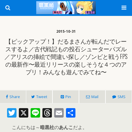
2015-10-31
【ピックアップ！】だるまさんが転んだでレー
スするよ／古代戦記もの投石シューターパズル
／アリスの挿絵で間違い探し／ゾンビと戦うFPS
の最新作〜最近リリースの楽しそうな４つのア
プリ！みんなも遊んでみてね〜
Share
Tweet
Pin
Mail
SMS
T
X
Li
T
E
共
w
n
h
m
有
こんにちは～
暗黒社
の
あんこ
だよ。
itt
e
re
ai