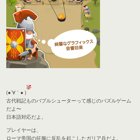
(●´∀｀● )
古代戦記ものバブルシューターって感じのパズルゲーム
だよ〜
日本語対応だよ。
プレイヤーは、
ローマ帝国の征服に反乱を起こしたガリア兵だよ。