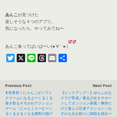
あんこ
が見つけた
楽しそうな４つのアプリ。
気になったら、
やってみてね〜
あんこ食ってばいばーい(●´∀｀● )
T
X
Li
T
E
共
w
n
h
m
有
itt
e
re
ai
er
a
l
Previous Post
Next Post
d
世界初！にゃんこがソフト
【ピックアップ！】ゆらふわな
s
クリームになるよ〜くるくる
クラゲ育成／暴走少女をサポー
巻き取るキモかわアクション
トしてダンジョン探索／爽快だ
ゲーム「にゃんくりーむ〜く
けど激ムズ忍者アクション／わ
るくるまるくなる無料の猫ゲ
ずかな光を頼りに病院を脱出〜