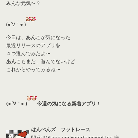
みんな元気〜？
er
a
l
d
(●´∀｀● )
s
今日は、
あんこ
が気になった
最近リリースのアプリを
４つ選んでみたよ〜
あんこ
もまだ、遊んでないけど
これからやってみるね〜
(●´∀｀● )
今週の気になる新着アプリ！
はんぺんズ フットレース
開発: Millennium Entertainment,Inc. 様