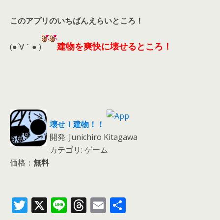
このアプリのいちばんえらいところ！
建物を爽快に壊せるところ！
(●´∀｀● )
壊せ！建物！！
開発: Junichiro Kitagawa
カテゴリ: ゲーム
価格：
無料
T
X
Li
T
E
共