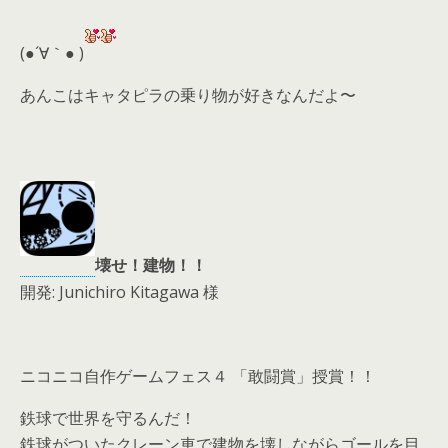
er
a
l
d
(●´∀｀● )
s
あんこはキャタピラの乗り物が好きなんだよ〜
壊せ！建物！！
開発: Junichiro Kitagawa 様
ニコニコ自作ゲームフェス４ 「敢闘賞」授賞！！
鉄球で世界を守るんだ！
鉄球がついたクレーン車で建物を壊しながらゴールを目