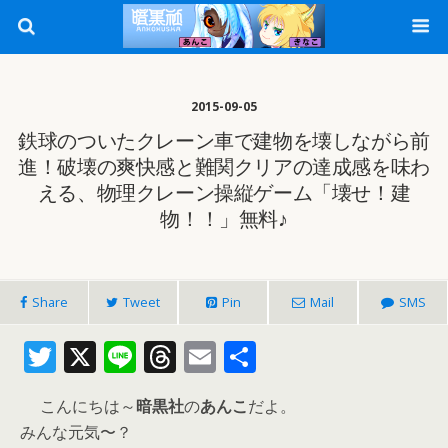
2015-09-05
鉄球のついたクレーン車で建物を壊しながら前
進！破壊の爽快感と難関クリアの達成感を味わ
える、物理クレーン操縦ゲーム「壊せ！建
物！！」無料♪
Share
Tweet
Pin
Mail
SMS
T
X
Li
T
E
共
w
n
h
m
有
こんにちは～
暗黒社
の
あんこ
だよ。
itt
e
re
ai
みんな元気〜？