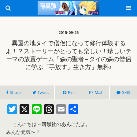
2015-09-25
異国の地タイで僧侶になって修行体験する
よ！？ストーリーがとっても楽しい！珍しいテ
ーマの放置ゲーム「森の聖者 – タイの森の僧侶
に学ぶ「手放す」生き方」無料♪
Share
Tweet
Pin
Mail
SMS
T
X
Li
T
E
共
w
n
h
m
有
こんにちは～
暗黒社
の
あんこ
だよ。
itt
e
re
ai
みんな元気〜？