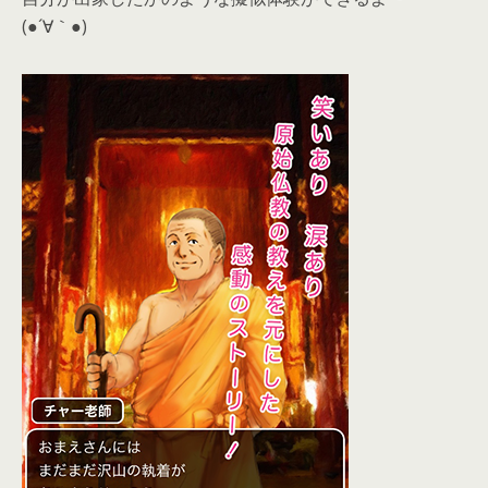
(●´∀｀●)