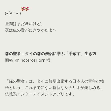
er
a
l
d
(●´∀｀● )
s
昼間はまだ暑いけど、
夜は虫の音がにぎやかだよ〜
森の聖者 – タイの森の僧侶に学ぶ「手放す」生き方
開発: RhinocerosHorn 様
「森の聖者」は、タイに短期出家する日本人の青年の物
語という、これまでにない斬新なシナリオが楽しめる、
仏教系エンターテイメントアプリです。