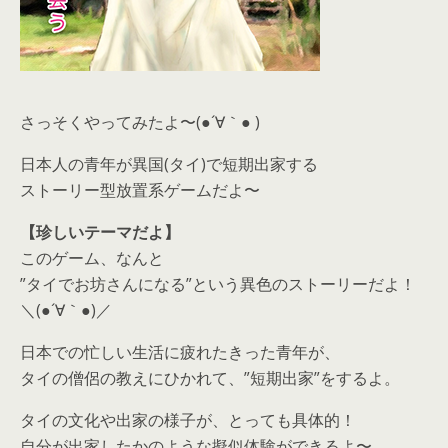
さっそくやってみたよ〜(●´∀｀● )
日本人の青年が異国(タイ)で短期出家する
ストーリー型放置系ゲームだよ〜
【珍しいテーマだよ】
このゲーム、なんと
”タイでお坊さんになる”という異色のストーリーだよ！
＼(●´∀｀●)／
日本での忙しい生活に疲れたきった青年が、
タイの僧侶の教えにひかれて、”短期出家”をするよ。
タイの文化や出家の様子が、とっても具体的！
自分が出家したかのような擬似体験ができるよ〜