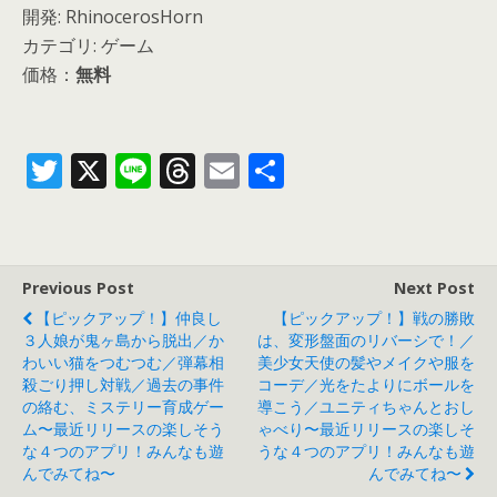
開発: RhinocerosHorn
カテゴリ: ゲーム
価格：
無料
T
X
Li
T
E
共
w
n
h
m
有
itt
e
re
ai
er
a
l
Previous Post
Next Post
d
【ピックアップ！】仲良し
【ピックアップ！】戦の勝敗
s
３人娘が鬼ヶ島から脱出／か
は、変形盤面のリバーシで！／
わいい猫をつむつむ／弾幕相
美少女天使の髪やメイクや服を
殺ごり押し対戦／過去の事件
コーデ／光をたよりにボールを
の絡む、ミステリー育成ゲー
導こう／ユニティちゃんとおし
ム〜最近リリースの楽しそう
ゃべり〜最近リリースの楽しそ
な４つのアプリ！みんなも遊
うな４つのアプリ！みんなも遊
んでみてね〜
んでみてね〜