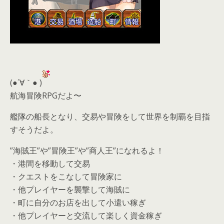
(●´∀｀● )
航海冒険RPGだよ〜
艦隊の船長となり、交易や冒険をして世界を制覇を目指
すそうだよ。
”海賊王”や”冒険王”や”商人王”になれるよ！
・港間を移動して交易
・クエストをこなして冒険家に
・他プレイヤーを襲撃して海賊に
・町に自分のお店を出して小遣い稼ぎ
・他プレイヤーと交流して楽しく資金稼ぎ