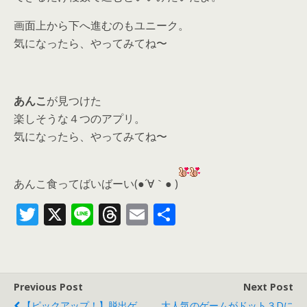
画面上から下へ進むのもユニーク。
気になったら、やってみてね〜
あんこ
が見つけた
楽しそうな４つのアプリ。
気になったら、
やってみてね〜
あんこ食ってばいばーい(●´∀｀● )
T
X
Li
T
E
共
w
n
h
m
有
itt
e
re
ai
er
a
l
Previous Post
Next Post
d
【ピックアップ！】脱出ゲ
大人気のゲームがドット３Dに