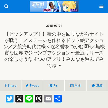
2015-09-21
【ピックアップ！】輪の中を回りながらナイト
が戦う！／ステージを作れるドット絵アクショ
ン／大航海時代に様々な名誉をつかむRPG／無機
質な世界でジャンプアクション〜最近リリース
の楽しそうな４つのアプリ！みんなも遊んでみ
てね〜
Share
Tweet
Pin
Mail
SMS
T
X
Li
T
E
共
w
n
h
m
有