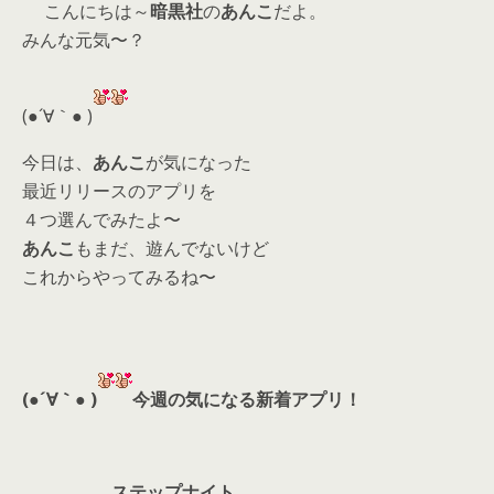
こんにちは～
暗黒社
の
あんこ
だよ。
itt
e
re
ai
みんな元気〜？
er
a
l
d
(●´∀｀● )
s
今日は、
あんこ
が気になった
最近リリースのアプリを
４つ選んでみたよ〜
あんこ
もまだ、遊んでないけど
これからやってみるね〜
(●´∀｀● )
今週の気になる新着アプリ！
ステップナイト