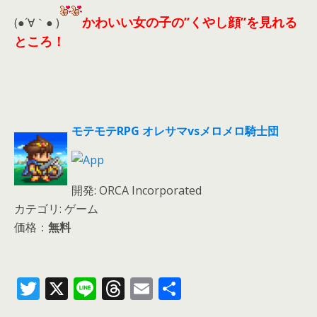
かわいい女の子の”くやし顔”を見れる
(●´∀｀● )
ところ！
モテモテRPG オレサマvsメロメロ騎士団
開発: ORCA Incorporated
カテゴリ: ゲーム
価格：
無料
T
X
Li
T
E
共
w
n
h
m
有