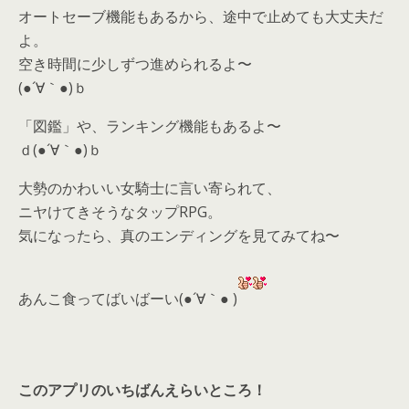
オートセーブ機能もあるから、途中で止めても大丈夫だ
よ。
空き時間に少しずつ進められるよ〜
(●´∀｀●)ｂ
「図鑑」や、ランキング機能もあるよ〜
ｄ(●´∀｀●)ｂ
大勢のかわいい女騎士に言い寄られて、
ニヤけてきそうなタップRPG。
気になったら、
真のエンディングを見てみてね〜
あんこ食ってばいばーい(●´∀｀● )
このアプリのいちばんえらいところ！