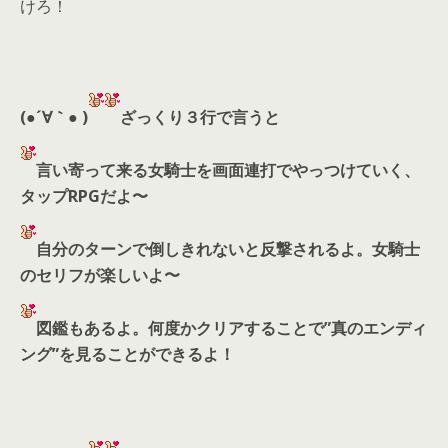
けろ！
(●´∀｀● )
ざっくり３行で言うと
言い寄って来る女騎士を画面連打でやっつけていく、
タップRPGだよ〜
自分のターンで倒しきれないと反撃されるよ。女騎士
のセリフが楽しいよ〜
図鑑もあるよ。何度かクリアすることで”真のエンディ
ング”を見ることができるよ！