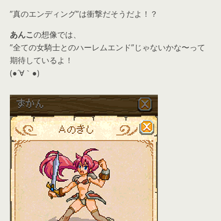
”真のエンディング”は衝撃だそうだよ！？
あんこ
の想像では、
”全ての女騎士とのハーレムエンド”じゃないかな〜って
期待しているよ！
(●´∀｀●)