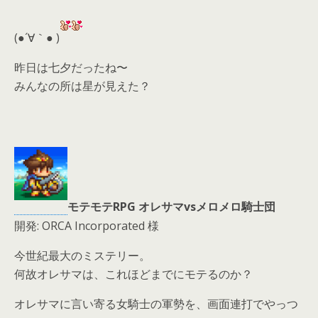
er
a
l
d
(●´∀｀● )
s
昨日は七夕だったね〜
みんなの所は星が見えた？
モテモテRPG オレサマvsメロメロ騎士団
開発: ORCA Incorporated 様
今世紀最大のミステリー。
何故オレサマは、これほどまでにモテるのか？
オレサマに言い寄る女騎士の軍勢を、画面連打でやっつ