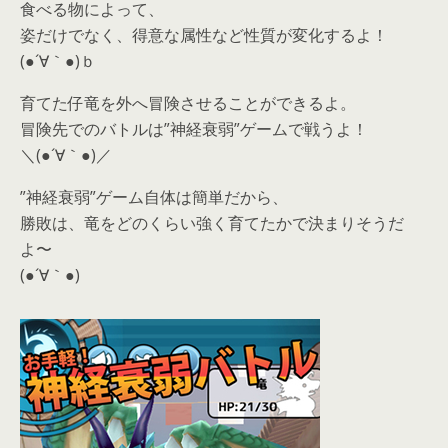
食べる物によって、
姿だけでなく、得意な属性など性質が変化するよ！
(●´∀｀●)ｂ
育てた仔竜を外へ冒険させることができるよ。
冒険先でのバトルは”神経衰弱”ゲームで戦うよ！
＼(●´∀｀●)／
”神経衰弱”ゲーム自体は簡単だから、
勝敗は、竜をどのくらい強く育てたかで決まりそうだ
よ〜
(●´∀｀●)