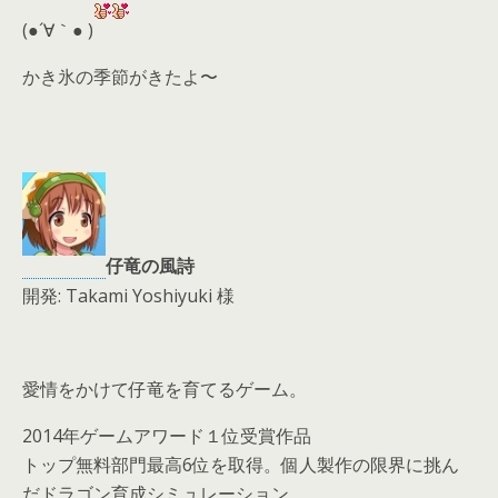
d
(●´∀｀● )
s
かき氷の季節がきたよ〜
仔竜の風詩
開発: Takami Yoshiyuki 様
愛情をかけて仔竜を育てるゲーム。
2014年ゲームアワード１位受賞作品
トップ無料部門最高6位を取得。個人製作の限界に挑ん
だドラゴン育成シミュレーション。