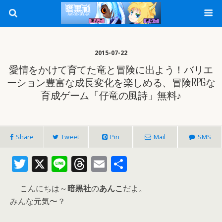
2015-07-22
愛情をかけて育てた竜と冒険に出よう！バリエ
ーション豊富な成長変化を楽しめる、冒険RPGな
育成ゲーム「仔竜の風詩」無料♪
Share
Tweet
Pin
Mail
SMS
T
X
Li
T
E
共
w
n
h
m
有
こんにちは～
暗黒社
の
あんこ
だよ。
itt
e
re
ai
みんな元気〜？
er
a
l