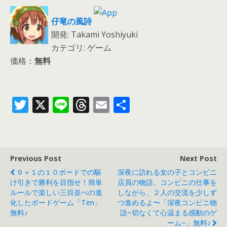
仔竜の風詩
開発: Takami Yoshiyuki
カテゴリ: ゲーム
価格：
無料
T
X
Li
T
E
共
w
n
h
m
有
itt
e
re
ai
er
a
l
Previous Post
Next Post
d
９＋１の１０ボードでの駆
深夜に訪れる女の子とコンビニ
s
け引きで勝利を目指せ！簡単
店員の物語。コンビニの仕事を
ルールで楽しい三目並べの進
しながら、２人の交流を少しず
化したボードゲーム「Ten」
つ進めるよ〜「深夜コンビニ物
無料♪
語~切なくて心温まる感動のゲ
ーム~」無料♪