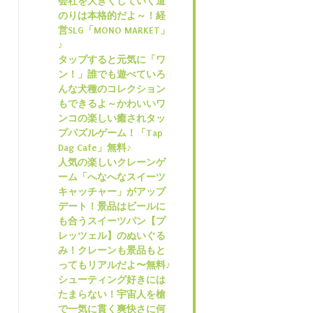
会社を大きくしていく道
のりは本格的だよ～！経
営SLG「MONO MARKET」
♪
タップすると元気に「ワ
ン！」誰でも遊べていろ
んな犬種のコレクション
もできるよ～かわいいワ
ンコの楽しい癒されタッ
プパズルゲーム！「Tap
Dag Cafe」無料♪
人気の楽しいクレーンゲ
ーム「へなへなスイーツ
キャッチャー」がアップ
デート！景品はビールに
も合うスイーツパン【プ
レッツェル】のぬいぐる
み！クレーンも景品もと
ってもリアルだよ〜無料♪
シューティング好きには
たまらない！宇宙人を槍
で一気に貫く爽快さに何