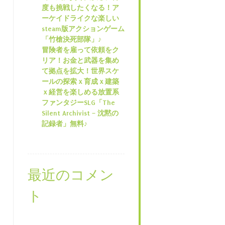
度も挑戦したくなる！ア
ーケイドライクな楽しい
steam版アクションゲーム
「竹槍決死部隊」♪
冒険者を雇って依頼をク
リア！お金と武器を集め
て拠点を拡大！世界スケ
ールの探索ｘ育成ｘ建築
ｘ経営を楽しめる放置系
ファンタジーSLG「The
Silent Archivist – 沈黙の
記録者」無料♪
最近のコメン
ト