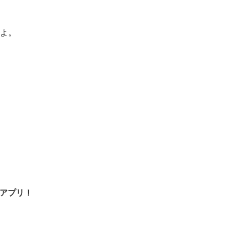
ds
il
共
有
よ。
アプリ！