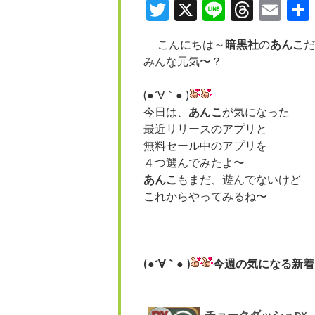
Twitter
X
Line
Threa
Ema
こんにちは～
暗黒社
の
あんこ
だ
みんな元気〜？
(●´∀｀● )
今日は、
あんこ
が気になった
最近リリースのアプリと
無料セール中のアプリを
４つ選んでみたよ〜
あんこ
もまだ、遊んでないけど
これからやってみるね〜
(●´∀｀● )
今週の気になる新着