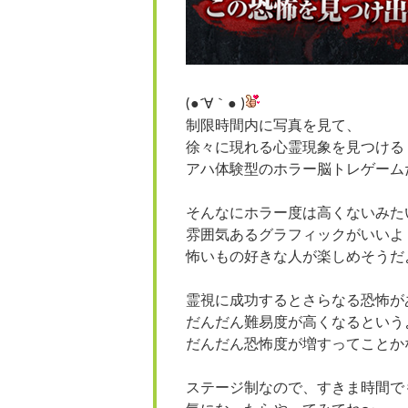
(●´∀｀● )
制限時間内に写真を見て、
徐々に現れる心霊現象を見つける
アハ体験型のホラー脳トレゲーム
そんなにホラー度は高くないみた
雰囲気あるグラフィックがいいよ
怖いもの好きな人が楽しめそうだ
霊視に成功するとさらなる恐怖が
だんだん難易度が高くなるという
だんだん恐怖度が増すってことか
ステージ制なので、すきま時間で