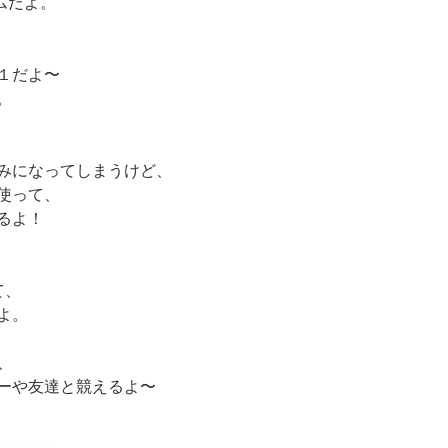
ムだよ。
１だよ〜
。
みになってしまうけど、
使って、
るよ！
て、
よ。
で、
ーや友達と競えるよ〜