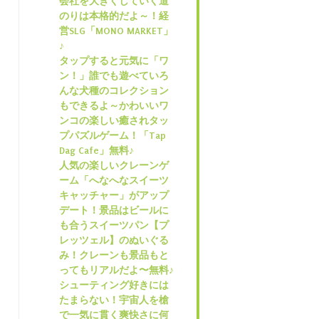
会社を大きくしていく道
のりは本格的だよ～！経
営SLG「MONO MARKET」
♪
タップすると元気に「ワ
ン！」誰でも遊べていろ
んな犬種のコレクション
もできるよ～かわいいワ
ンコの楽しい癒されタッ
プパズルゲーム！「Tap
Dag Cafe」無料♪
人気の楽しいクレーンゲ
ーム「へなへなスイーツ
キャッチャー」がアップ
デート！景品はビールに
も合うスイーツパン【プ
レッツェル】のぬいぐる
み！クレーンも景品もと
ってもリアルだよ〜無料♪
シューティング好きには
たまらない！宇宙人を槍
で一気に貫く爽快さに何