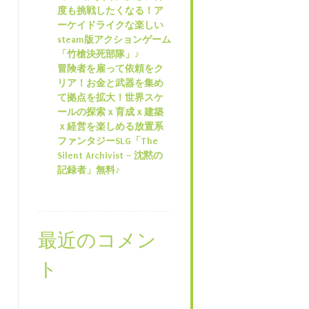
度も挑戦したくなる！ア
ーケイドライクな楽しい
steam版アクションゲーム
「竹槍決死部隊」♪
冒険者を雇って依頼をク
リア！お金と武器を集め
て拠点を拡大！世界スケ
ールの探索ｘ育成ｘ建築
ｘ経営を楽しめる放置系
ファンタジーSLG「The
Silent Archivist – 沈黙の
記録者」無料♪
最近のコメン
ト