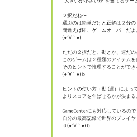
”大きいか小さいか”を当てるゲー
２択だね〜
選ぶのは簡単だけと正解は２分の
間違えば即、ゲームオーバーだよ
(●´∀｀●)
ただの２択だと、勘とか、運だの
このゲームは２種類のアイテムを
そのヒントで推理することができ
(●´∀｀●)ｂ
ヒントの使い方＋勘 (運）によっ
よりスコアを伸ばせるかが決まる
GameCenterにも対応しているの
自分の最高記録で世界のプレイヤ
ｄ(●´∀｀●)ｂ