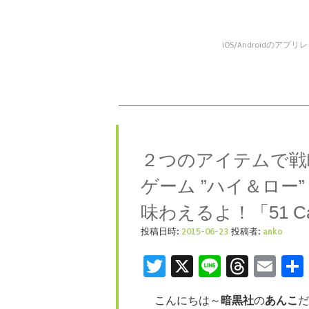
iOS/Android
コンテンツへスキップ
メニュー
２つのアイテムで戦
ゲーム ”ハイ＆ロー
味わえるよ！「51 Ca
投稿日時:
2015-06-23
投稿者:
anko
Twitter
X
Line
Threa
Ema
こんにちは～
暗黒社
の
あんこ
だ