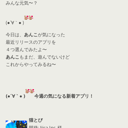
みんな元気〜？
er
a
l
d
(●´∀｀● )
s
今日は、
あんこ
が気になった
最近リリースのアプリを
４つ選んでみたよ〜
あんこ
もまだ、遊んでないけど
これからやってみるね〜
(●´∀｀● )
今週の気になる新着アプリ！
猫とび
開発: liica,Inc. 様