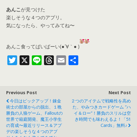
あんこ
が見つけた
楽しそうな４つのアプリ。
気になったら、
やってみてね〜
あんこ食ってばいばーい(●´∀｀● )
T
X
Li
T
E
共
w
n
h
m
有
itt
e
re
ai
er
a
l
Previous Post
Next Post
d
今日はピックアップ！錬金
２つのアイテムで戦略性を高め
s
術士の部屋からの脱出、１晩
た、やみつきカードゲーム ”ハ
勝負の人狼ゲーム、Falloutの
イ＆ロー”！勝負のスリルは空
世界で箱庭開発、魔王小学生
き時間でも味わえるよ！「51
の育成〜最近リリース＆アプ
Cards」無料♪
デの楽しそうな４つのアプ