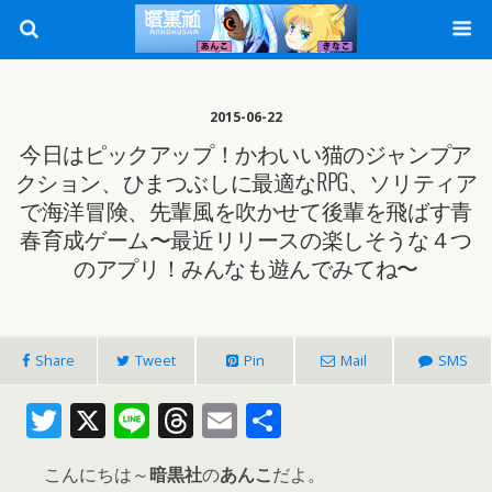
2015-06-22
今日はピックアップ！かわいい猫のジャンプア
クション、ひまつぶしに最適なRPG、ソリティア
で海洋冒険、先輩風を吹かせて後輩を飛ばす青
春育成ゲーム〜最近リリースの楽しそうな４つ
のアプリ！みんなも遊んでみてね〜
Share
Tweet
Pin
Mail
SMS
T
X
Li
T
E
共
w
n
h
m
有
こんにちは～
暗黒社
の
あんこ
だよ。
itt
e
re
ai