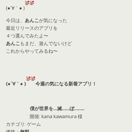
d
(●´∀｀● )
s
今日は、
あんこ
が気になった
最近リリースのアプリを
４つ選んでみたよ〜
あんこ
もまだ、遊んでないけど
これからやってみるね〜
(●´∀｀● )
今週の気になる新着アプリ！
僕が世界を…滅……ぼ……..
開発: kana kawamura 様
カテゴリ: ゲーム
価格：
無料