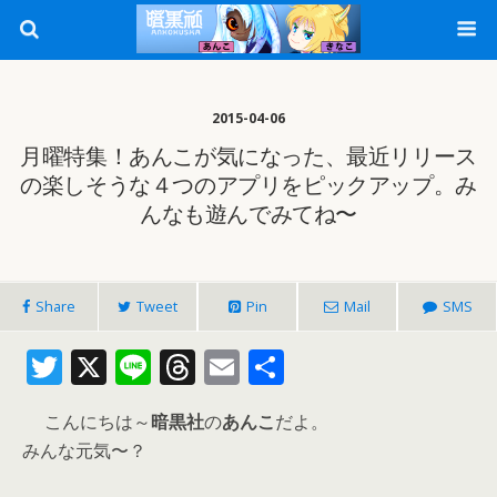
2015-04-06
月曜特集！あんこが気になった、最近リリース
の楽しそうな４つのアプリをピックアップ。み
んなも遊んでみてね〜
Share
Tweet
Pin
Mail
SMS
T
X
Li
T
E
共
w
n
h
m
有
こんにちは～
暗黒社
の
あんこ
だよ。
itt
e
re
ai
みんな元気〜？
er
a
l