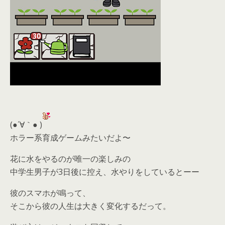
(●´∀｀● )
ホラー系育成ゲームみたいだよ〜
花に水をやるのが唯一の楽しみの
中学生男子が3日後に控え、水やりをしているとーー
彼のスマホが鳴って、
そこから彼の人生は大きく変化するだって。