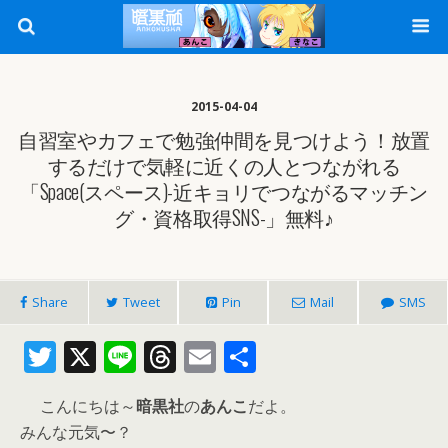
2015-04-04
自習室やカフェで勉強仲間を見つけよう！放置
するだけで気軽に近くの人とつながれる
「Space(スペース)-近キョリでつながるマッチン
グ・資格取得SNS-」無料♪
Share
Tweet
Pin
Mail
SMS
T
X
Li
T
E
共
w
n
h
m
有
こんにちは～
暗黒社
の
あんこ
だよ。
itt
e
re
ai
みんな元気〜？