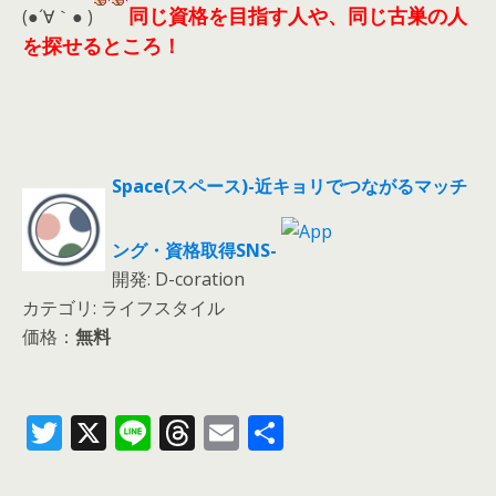
同じ資格を目指す人や、同じ古巣の人
(●´∀｀● )
を探せるところ！
Space(スペース)-近キョリでつながるマッチ
ング・資格取得SNS-
開発: D-coration
カテゴリ: ライフスタイル
価格：
無料
T
X
Li
T
E
共
w
n
h
m
有