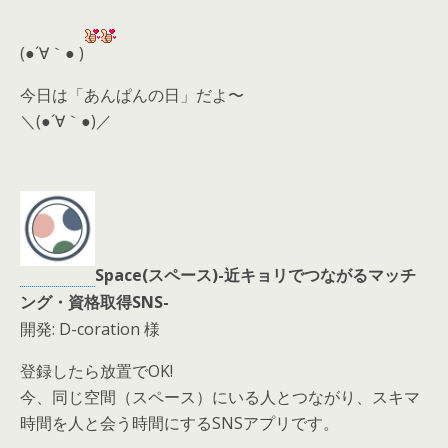
er
a
l
d
(●´∀｀● )
s
今日は「あんぱんの日」だよ〜
＼(●´∀｀●)／
Space(スペース)-近キョリでつながるマッチ
ング・資格取得SNS-
開発: D-coration 様
登録したら放置でOK!
今、同じ空間（スペース）にいる人とつながり、スキマ
時間を人と会う時間にするSNSアプリです。