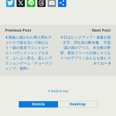
T
X
Li
T
E
共
w
n
h
m
有
itt
e
re
ai
er
a
l
Previous Post
Next Post
d
黒板に描かれた棒人間をチ
今日はピックアップ！速書き鏡
s
ョークで線を引いて助けよ
文字、貝社員の断末魔、 不思
う！線の角度でコントロー
議の国のアリス、弁当教の野
ル！バウンドジャンプさせ
望、最近リリースの楽しそうな
て、上へ上へ登る、楽しいア
４つのアプリ！みんなも遊んで
クションゲーム「チョークジ
みてね〜
ャンプ」無料♪
Back to top
Mobile
Desktop