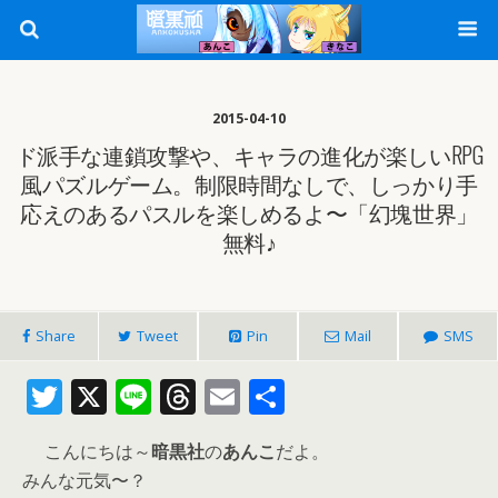
2015-04-10
ド派手な連鎖攻撃や、キャラの進化が楽しいRPG
風パズルゲーム。制限時間なしで、しっかり手
応えのあるパスルを楽しめるよ〜「幻塊世界」
無料♪
Share
Tweet
Pin
Mail
SMS
T
X
Li
T
E
共
w
n
h
m
有
こんにちは～
暗黒社
の
あんこ
だよ。
itt
e
re
ai
みんな元気〜？