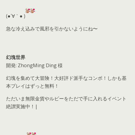
er
a
l
d
(●´∀｀● )
s
急な冷え込みで風邪を引かないようにね〜
幻塊世界
開発: ZhongMing Ding 様
幻塊を集めて大冒険！大好評ド派手なコンボ！しかも基
本プレイはずっと無料！
ただいま無限金貨やルビーをただで手に入れるイベント
絶讃実施中！|