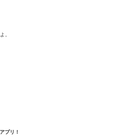
ds
il
共
有
よ。
アプリ！