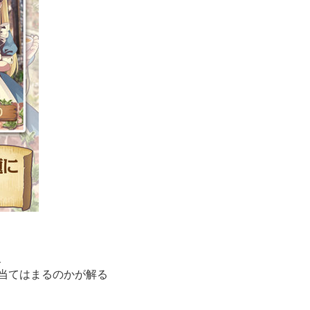
、
当てはまるのかが解る