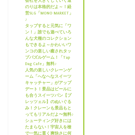
会社を大きくしていく道
のりは本格的だよ～！経
営SLG「MONO MARKET」
♪
タップすると元気に「ワ
ン！」誰でも遊べていろ
んな犬種のコレクション
もできるよ～かわいいワ
ンコの楽しい癒されタッ
プパズルゲーム！「Tap
Dag Cafe」無料♪
人気の楽しいクレーンゲ
ーム「へなへなスイーツ
キャッチャー」がアップ
デート！景品はビールに
も合うスイーツパン【プ
レッツェル】のぬいぐる
み！クレーンも景品もと
ってもリアルだよ〜無料♪
シューティング好きには
たまらない！宇宙人を槍
で一気に貫く爽快さに何