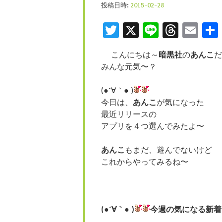
投稿日時:
2015-02-28
Twitter
X
Line
Threa
Ema
こんにちは～
暗黒社
の
あんこ
だ
みんな元気〜？
(●´∀｀● )
今日は、
あんこ
が気になった
最近リリースの
アプリを４つ選んでみたよ〜
あんこ
もまだ、遊んでないけど
これからやってみるね〜
(●´∀｀● )
今週の気になる新着