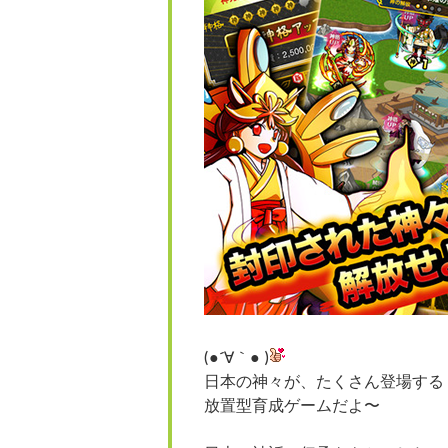
(●´∀｀● )
日本の神々が、たくさん登場する
放置型育成ゲームだよ〜