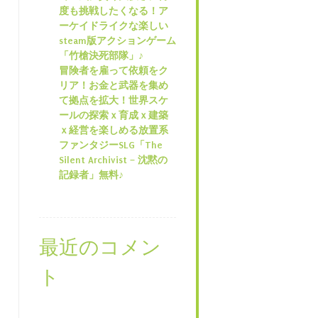
度も挑戦したくなる！ア
ーケイドライクな楽しい
steam版アクションゲーム
「竹槍決死部隊」♪
冒険者を雇って依頼をク
リア！お金と武器を集め
て拠点を拡大！世界スケ
ールの探索ｘ育成ｘ建築
ｘ経営を楽しめる放置系
ファンタジーSLG「The
Silent Archivist – 沈黙の
記録者」無料♪
最近のコメン
ト