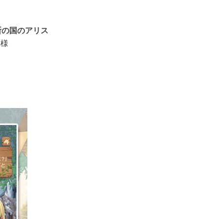
断の国のアリス
a 様