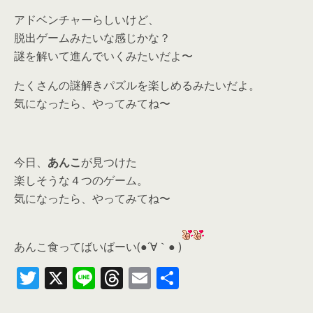
アドベンチャーらしいけど、
脱出ゲームみたいな感じかな？
謎を解いて進んでいくみたいだよ〜
たくさんの謎解きパズルを楽しめるみたいだよ。
気になったら、やってみてね〜
今日、
あんこ
が見つけた
楽しそうな４つのゲーム。
気になったら、
やってみてね〜
あんこ食ってばいばーい(●´∀｀● )
T
X
Li
T
E
共
w
n
h
m
有