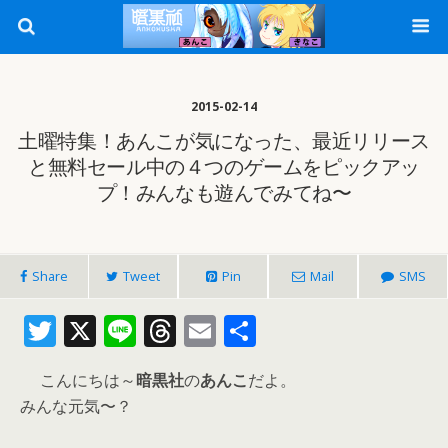
2015-02-14
土曜特集！あんこが気になった、最近リリース
と無料セール中の４つのゲームをピックアッ
プ！みんなも遊んでみてね〜
Share
Tweet
Pin
Mail
SMS
T
X
Li
T
E
共
w
n
h
m
有
こんにちは～
暗黒社
の
あんこ
だよ。
itt
e
re
ai
みんな元気〜？
er
a
l