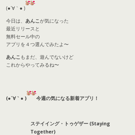
d
(●´∀｀● )
s
今日は、
あんこ
が気になった
最近リリースと
無料セール中の
アプリを４つ選んでみたよ〜
あんこ
もまだ、遊んでないけど
これからやってみるね〜
(●´∀｀● )
今週の気になる新着アプリ！
ステイイング・トゥゲザー (Staying
Together)