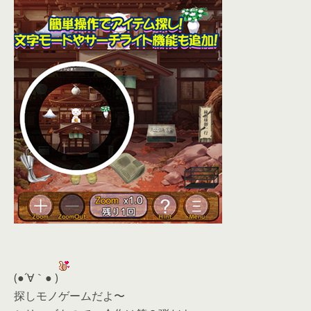
(●´∀｀● )
探しモノゲームだよ〜