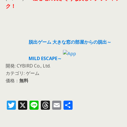
ク！
脱出ゲーム 大きな窓の部屋からの脱出～
MILD ESCAPE～
開発: CYBIRD Co., Ltd.
カテゴリ: ゲーム
価格：
無料
T
X
Li
T
E
共
w
n
h
m
有
itt
e
re
ai