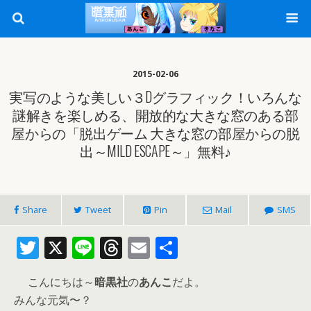
2015-02-06
実写のような美しい３Dグラフィック！いろんな
謎解きを楽しめる、開放的な大きな窓のある部
屋からの「脱出ゲーム 大きな窓の部屋からの脱
出～MILD ESCAPE～」無料♪
Share
Tweet
Pin
Mail
SMS
T
X
Li
T
E
共
w
n
h
m
有
こんにちは～
暗黒社
の
あんこ
だよ。
itt
e
re
ai
みんな元気〜？