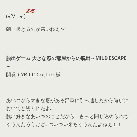
er
a
l
d
(●´∀｀● )
s
朝、起きるのが寒いねえ〜
脱出ゲーム 大きな窓の部屋からの脱出～MILD ESCAPE
～
開発: CYBIRD Co., Ltd. 様
あいつから大きな窓がある部屋に引っ越したから遊びに
おいでと誘われたよ…！
脱出好きなあいつのことだから、きっと閉じ込められち
ゃうんだろうけど…ついつい来ちゃうんだよねぇ！！