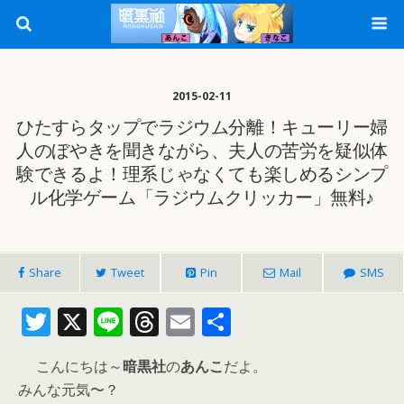
2015-02-11
ひたすらタップでラジウム分離！キューリー婦
人のぼやきを聞きながら、夫人の苦労を疑似体
験できるよ！理系じゃなくても楽しめるシンプ
ル化学ゲーム「ラジウムクリッカー」無料♪
Share
Tweet
Pin
Mail
SMS
T
X
Li
T
E
共
w
n
h
m
有
こんにちは～
暗黒社
の
あんこ
だよ。
itt
e
re
ai
みんな元気〜？