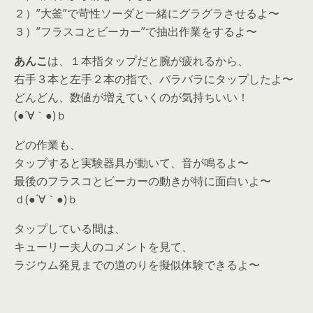
２）”大釜”で苛性ソーダと一緒にグラグラさせるよ〜
３）”フラスコとビーカー”で抽出作業をするよ〜
あんこ
は、１本指タップだと腕が疲れるから、
右手３本と左手２本の指で、バラバラにタップしたよ〜
どんどん、数値が増えていくのが気持ちいい！
(●´∀｀●)ｂ
どの作業も、
タップすると実験器具が動いて、音が鳴るよ〜
最後のフラスコとビーカーの動きが特に面白いよ〜
ｄ(●´∀｀●)ｂ
タップしている間は、
キューリー夫人のコメントを見て、
ラジウム発見までの道のりを擬似体験できるよ〜