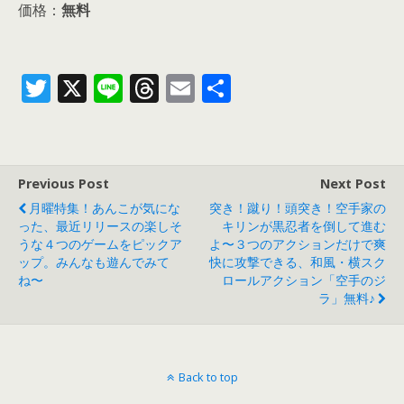
価格：
無料
T
X
Li
T
E
共
w
n
h
m
有
itt
e
re
ai
er
a
l
Previous Post
Next Post
d
月曜特集！あんこが気にな
突き！蹴り！頭突き！空手家の
s
った、最近リリースの楽しそ
キリンが黒忍者を倒して進む
うな４つのゲームをピックア
よ〜３つのアクションだけで爽
ップ。みんなも遊んでみて
快に攻撃できる、和風・横スク
ね〜
ロールアクション「空手のジ
ラ」無料♪
Back to top