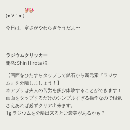
er
a
l
d
(●´∀｀● )
s
今日は、寒さがやわらぎそうだよ〜
ラジウムクリッカー
開発: Shin Hirota 様
【画面をひたすらタップして鉱石から新元素『ラジウ
ム』を分離しましょう！】
本アプリは夫人の苦労を多少体験することができます！
画面をタップするだけのシンプルすぎる操作なので根気
さえあれば必ずクリア出来ます。
1g ラジウムを分離出来るとご褒美があるかも？