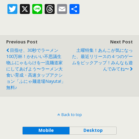
T
X
Li
T
E
共
w
n
h
m
有
itt
e
re
ai
er
a
l
Previous Post
Next Post
d
目指せ、30秒でラーメン
土曜特集！あんこが気になっ
s
100万杯！かわいい不思議生
た、最近リリースの４つのゲー
物ふにゃもらけを一流麺道家
ムをピックアップ！みんなも遊
にしてあげよう〜ラーメン大
んでみてね〜
食い育成・高速タップアクシ
ョン「ふにゃ麺道場Nayuta!」
無料♪
Back to top
Mobile
Desktop