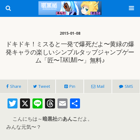
2015-01-08
ドキドキ！ミスると一発で爆死だよ〜黄緑の爆
発キャラの楽しいシンプルタップジャンプゲー
ム「匠〜TAKUMI〜」無料♪
Share
Tweet
Pin
Mail
SMS
T
X
Li
T
E
共
w
n
h
m
有
こんにちは～
暗黒社
の
あんこ
だよ。
itt
e
re
ai
みんな元気〜？
er
a
l