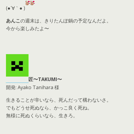
d
(●´∀｀● )
s
あんこ
の週末は、きりたんぽ鍋の予定なんだよ。
今から楽しみたよ〜
匠〜TAKUMI〜
開発: Ayako Tanihara 様
生きることが辛いなら、死んだって構わないさ。
でもどうせ死ぬなら、かっこ良く死ね。
無様に死ぬくらいなら、生きろ。