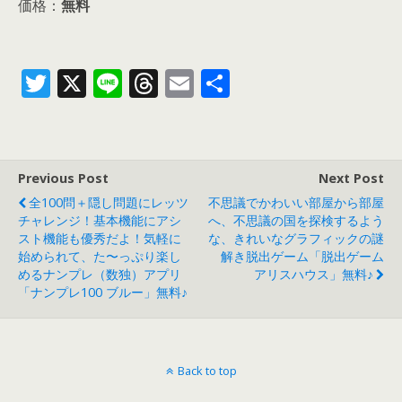
価格：
無料
T
X
Li
T
E
共
w
n
h
m
有
itt
e
re
ai
er
a
l
Previous Post
Next Post
d
全100問＋隠し問題にレッツ
不思議でかわいい部屋から部屋
s
チャレンジ！基本機能にアシ
へ、不思議の国を探検するよう
スト機能も優秀だよ！気軽に
な、きれいなグラフィックの謎
始められて、た〜っぷり楽し
解き脱出ゲーム「脱出ゲーム
めるナンプレ（数独）アプリ
アリスハウス」無料♪
「ナンプレ100 ブルー」無料♪
Back to top