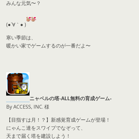
みんな元気〜？
er
a
l
d
(●´∀｀● )
s
寒い季節は、
暖かい家でゲームするのが一番だよ〜
ニャベルの塔-ALL無料の育成ゲーム-
By ACCESS, INC. 様
【目指すは月！？】新感覚育成ゲームが登場！
にゃんこ達をスワイプでなぞって、
天まで届く塔を建設しよう！