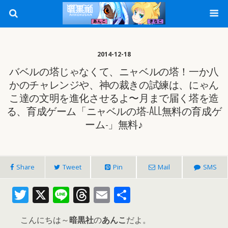
2014-12-18
バベルの塔じゃなくて、ニャベルの塔！一か八
かのチャレンジや、神の裁きの試練は、にゃん
こ達の文明を進化させるよ〜月まで届く塔を造
る、育成ゲーム「ニャベルの塔-ALL無料の育成ゲ
ーム-」無料♪
Share
Tweet
Pin
Mail
SMS
T
X
Li
T
E
共
w
n
h
m
有
こんにちは～
暗黒社
の
あんこ
だよ。
itt
e
re
ai