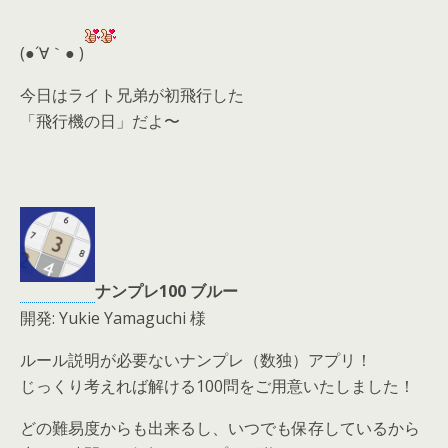
er
a
l
d
(●´∀｀● )
s
今日はライト兄弟が初飛行した
「飛行機の日」だよ〜
ナンプレ100 ブルー
開発: Yukie Yamaguchi 様
ルール説明が必要ないナンプレ（数独）アプリ！
じっくり考えれば解ける100問をご用意いたしました！
どの難易度からも出来るし、いつでも保存しているから