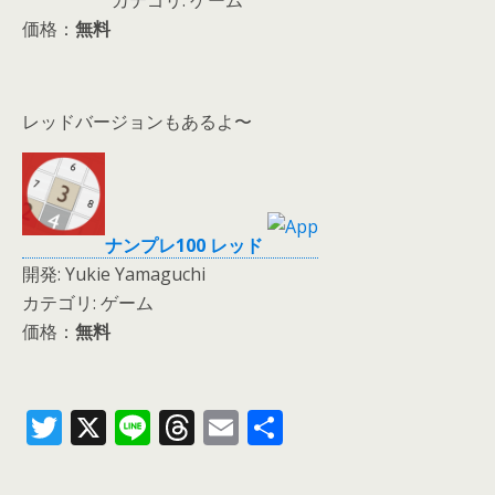
カテゴリ: ゲーム
価格：
無料
レッドバージョンもあるよ〜
ナンプレ100 レッド
開発: Yukie Yamaguchi
カテゴリ: ゲーム
価格：
無料
T
X
Li
T
E
共
w
n
h
m
有