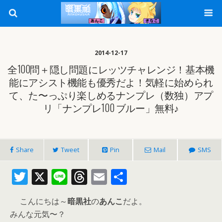
2014-12-17
全100問＋隠し問題にレッツチャレンジ！基本機
能にアシスト機能も優秀だよ！気軽に始められ
て、た〜っぷり楽しめるナンプレ（数独）アプ
リ「ナンプレ100 ブルー」無料♪
Share
Tweet
Pin
Mail
SMS
T
X
Li
T
E
共
w
n
h
m
有
こんにちは～
暗黒社
の
あんこ
だよ。
itt
e
re
ai
みんな元気〜？