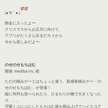
er
a
l
d
(●´∀｀● )
s
師走に入ったよ〜
クリスマスからお正月に向けて、
アプリがたくさん出るだろうから
今から楽しみだよ〜
のせのせもちはむ
開発: mediba Inc. 様
ただの積みゲーとはちょっと違う、新感覚積みゲー「の
せのせもちはむ」が登場！
縦に何列も並べられたり、ひまわりの種で大きくなった
り。。。
可愛くぷにぷにしたもちはむ達を積み上げてハイスコア