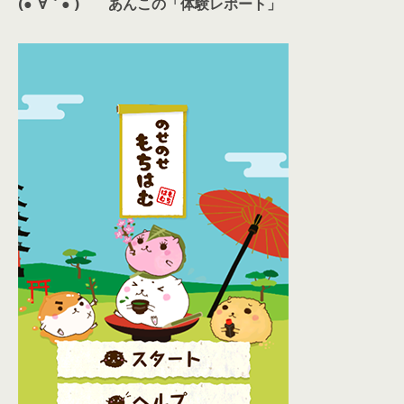
(●´∀｀● )
あんこの「体験レポート」