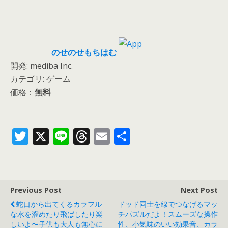
のせのせもちはむ
開発: mediba Inc.
カテゴリ: ゲーム
価格：
無料
T
X
Li
T
E
共
w
n
h
m
有
itt
e
re
ai
er
a
l
Previous Post
Next Post
d
蛇口から出てくるカラフル
ドッド同士を線でつなげるマッ
s
な水を溜めたり飛ばしたり楽
チパズルだよ！スムーズな操作
しいよ〜子供も大人も無心に
性、小気味のいい効果音、カラ