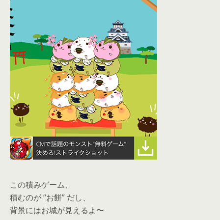
この積みゲーム、
積むのが “お餅” だし、
背景にはお城が見えるよ〜