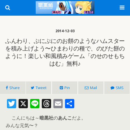
2014-12-03
ふんわり、ぷにぷにのお餅のようなハムスター
を積み上げよう〜ひまわりの種で、のびた餅の
ように！楽しい和風積みゲーム「のせのせもち
はむ」無料♪
Share
Tweet
Pin
Mail
SMS
T
X
Li
T
E
共
w
n
h
m
有
こんにちは～
暗黒社
の
あんこ
だよ。
itt
e
re
ai
みんな元気〜？