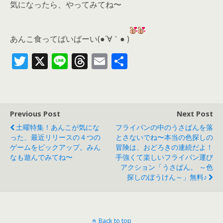
気になったら、
やってみてね〜
あんこ食ってばいばーい(●´∀｀● )
T
X
Li
T
E
共
w
n
h
m
有
itt
e
re
ai
er
a
l
Previous Post
Next Post
d
土曜特集！あんこが気にな
フライパンの中のうさぱんを落
s
った、最近リリースの４つの
とさないでね〜本当の色探しの
ゲームをピックアップ。みん
冒険は、おどろきの連続だよ！
なも遊んでみてね〜
手強くて楽しいフライパン運び
アクション「うさぱん。 ～色
探しのぼうけん～」無料♪
Back to top