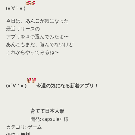
d
(●´∀｀● )
s
今日は、
あんこ
が気になった
最近リリースの
アプリを４つ選んでみたよ〜
あんこ
もまだ、遊んでないけど
これからやってみるね〜
(●´∀｀● )
今週の気になる新着アプリ！
育てて日本人形
開発: capsule+ 様
カテゴリ: ゲーム
価格：
無料