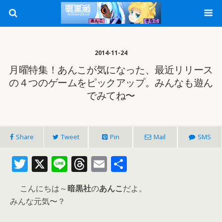
2014-11-24
月曜特集！あんこが気になった、最近リリース
の４つのゲームをピックアップ。みんなも遊ん
でみてね〜
Share
Tweet
Pin
Mail
SMS
T
X
Li
T
E
共
w
n
h
m
有
こんにちは～
暗黒社
の
あんこ
だよ。
itt
e
re
ai
みんな元気〜？
er
a
l