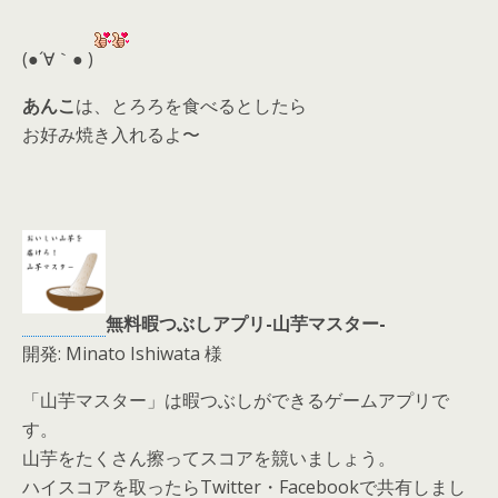
er
a
l
d
(●´∀｀● )
s
あんこ
は、とろろを食べるとしたら
お好み焼き入れるよ〜
無料暇つぶしアプリ-山芋マスター-
開発: Minato Ishiwata 様
「山芋マスター」は暇つぶしができるゲームアプリで
す。
山芋をたくさん擦ってスコアを競いましょう。
ハイスコアを取ったらTwitter・Facebookで共有しまし