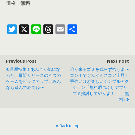
価格：
無料
T
X
Li
T
E
共
w
n
h
m
有
itt
e
re
ai
er
a
l
Previous Post
Next Post
d
月曜特集！あんこが気にな
迫り来るゴミを残らず拾うよ〜
s
った、最近リリースの４つの
コンボでぐんぐんスコア上昇！
ゲームをピックアップ。みん
手強いけど楽しいシンプルアク
なも遊んでみてね〜
ション「無料暇つぶしアプリ-
ゴミ掃討してやんよ！！-」無
料♪
Back to top