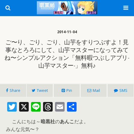
2014-11-04
ご〜り、ごり、ごり、山芋をすりつぶすよ！見
事なとろろにして、山芋マスターになってみて
ね〜シンプルアクション「無料暇つぶしアプリ-
山芋マスター-」無料♪
Share
Tweet
Pin
Mail
SMS
T
X
Li
T
E
共
w
n
h
m
有
こんにちは～
暗黒社
の
あんこ
だよ。
itt
e
re
ai
みんな元気〜？