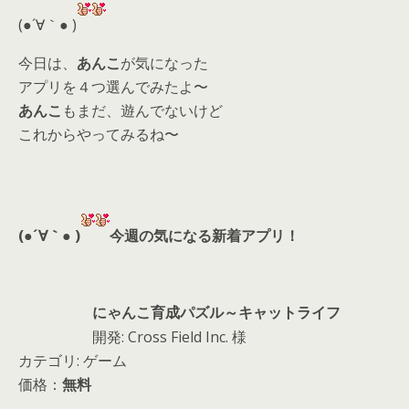
d
(●´∀｀● )
s
今日は、
あんこ
が気になった
アプリを４つ選んでみたよ〜
あんこ
もまだ、遊んでないけど
これからやってみるね〜
(●´∀｀● )
今週の気になる新着アプリ！
にゃんこ育成パズル～キャットライフ
開発: Cross Field Inc. 様
カテゴリ: ゲーム
価格：
無料