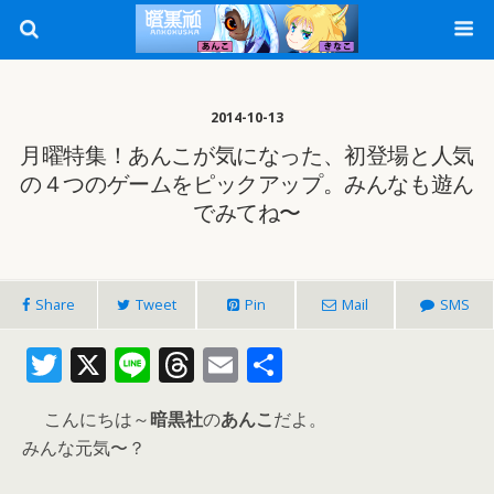
2014-10-13
月曜特集！あんこが気になった、初登場と人気
の４つのゲームをピックアップ。みんなも遊ん
でみてね〜
Share
Tweet
Pin
Mail
SMS
T
X
Li
T
E
共
w
n
h
m
有
こんにちは～
暗黒社
の
あんこ
だよ。
itt
e
re
ai
みんな元気〜？
er
a
l