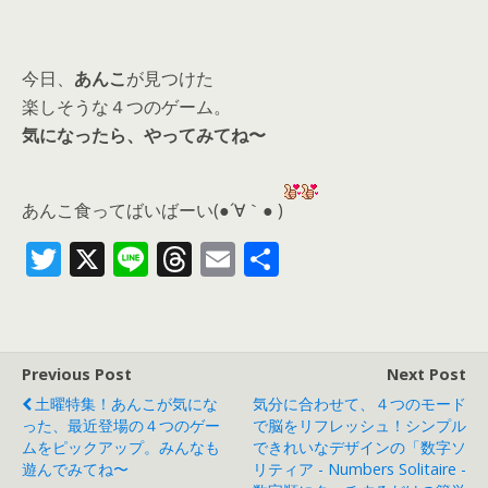
今日、
あんこ
が見つけた
楽しそうな４つのゲーム。
気になったら、
やってみてね〜
あんこ食ってばいばーい(●´∀｀● )
T
X
Li
T
E
共
w
n
h
m
有
itt
e
re
ai
er
a
l
Previous Post
Next Post
d
土曜特集！あんこが気にな
気分に合わせて、４つのモード
s
った、最近登場の４つのゲー
で脳をリフレッシュ！シンプル
ムをピックアップ。みんなも
できれいなデザインの「数字ソ
遊んでみてね〜
リティア - Numbers Solitaire -