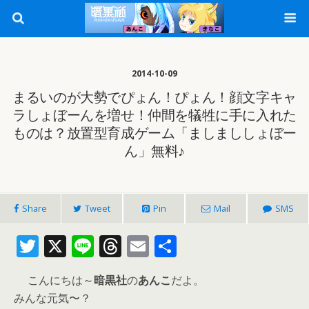
2014-10-09
まるいのが大勢でぴょん！ぴょん！顔文字キャ
ラしょぼーんを増せ！仲間を犠牲に手に入れた
ものは？放置型育成ゲーム「ましまししょぼー
ん」無料♪
Share
Tweet
Pin
Mail
SMS
T
X
Li
T
E
共
w
n
h
m
有
こんにちは～
暗黒社
の
あんこ
だよ。
itt
e
re
ai
みんな元気〜？