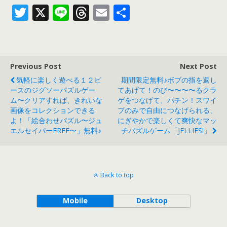
T
X
Li
T
E
共
w
n
h
m
有
itt
e
re
ai
er
a
l
Previous Post
Next Post
d
気軽に楽しく遊べる１２ピ
期間限定無料♪ボブの指を返し
s
ースのジグソーパズルゲー
てあげて！のび〜〜〜〜るクラ
ム〜クリアすれば、きれいな
ゲをつなげて、パチン！スワイ
画像をコレクションできる
プのみで自由につなげられる、
よ！「絵合わせパズル〜ジュ
にぎやかで楽しくて爽快なマッ
エルセイバーFREE〜」無料♪
チパズルゲーム「JELLIES!」
Back to top
Mobile
Desktop