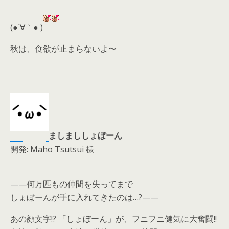
er
a
l
d
(●´∀｀● )
s
秋は、食欲が止まらないよ〜
ましまししょぼーん
開発: Maho Tsutsui 様
——何万匹もの仲間を失ってまで
しょぼーんが手に入れてきたのは…?——
あの顔文字!? 「しょぼーん」が、フニフニ健気に大奮闘!!