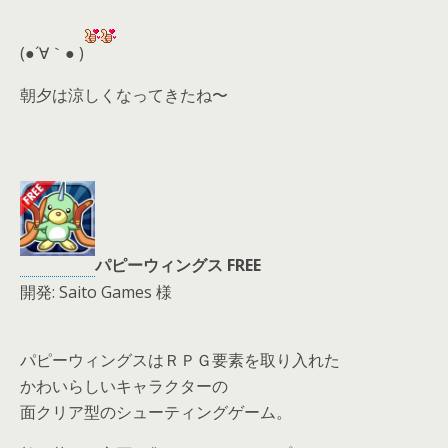
er
a
l
d
(●´∀｀● )
s
朝夕は涼しくなってきたね〜
パピーウィングス FREE
開発: Saito Games 様
パピーウィングスはＲＰＧ要素を取り入れた
かわいらしいキャラクターの
面クリア型のシューティングゲーム。