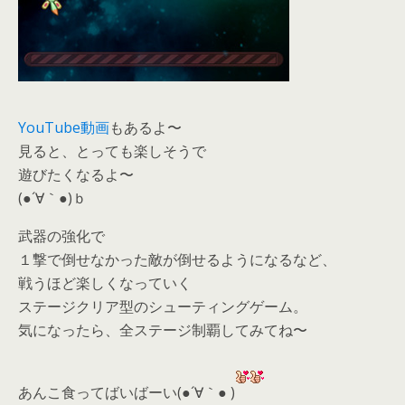
YouTube動画
もあるよ〜
見ると、とっても楽しそうで
遊びたくなるよ〜
(●´∀｀●)ｂ
武器の強化で
１撃で倒せなかった敵が倒せるようになるなど、
戦うほど楽しくなっていく
ステージクリア型のシューティングゲーム。
気になったら、
全ステージ制覇してみてね〜
あんこ食ってばいばーい(●´∀｀● )