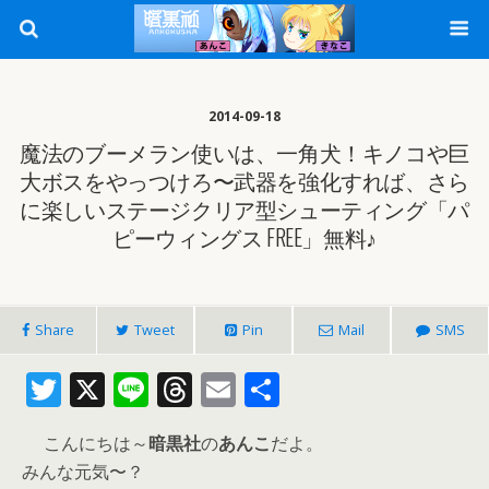
2014-09-18
魔法のブーメラン使いは、一角犬！キノコや巨
大ボスをやっつけろ〜武器を強化すれば、さら
に楽しいステージクリア型シューティング「パ
ピーウィングス FREE」無料♪
Share
Tweet
Pin
Mail
SMS
T
X
Li
T
E
共
w
n
h
m
有
こんにちは～
暗黒社
の
あんこ
だよ。
itt
e
re
ai
みんな元気〜？