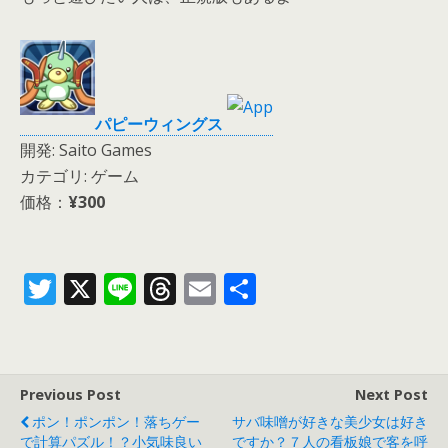
パピーウィングス
開発: Saito Games
カテゴリ: ゲーム
価格：
¥300
T
X
Li
T
E
共
w
n
h
m
有
itt
e
re
ai
er
a
l
Previous Post
Next Post
d
ポン！ポンポン！落ちゲー
サバ味噌が好きな美少女は好き
で計算パズル！？小気味良い
ですか？７人の看板娘で客を呼