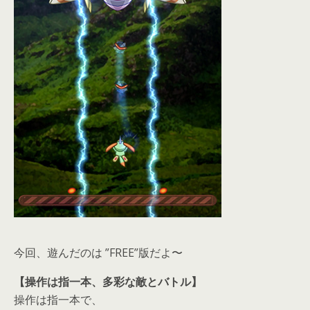
今回、遊んだのは ”FREE”版だよ〜
【操作は指一本、多彩な敵とバトル】
操作は指一本で、