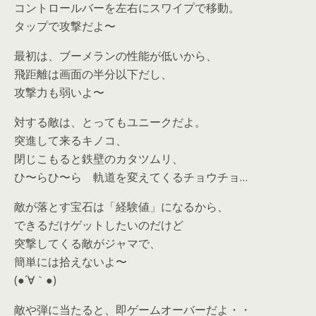
コントロールバーを左右にスワイプで移動。
タップで攻撃だよ〜
最初は、ブーメランの性能が低いから、
飛距離は画面の半分以下だし、
攻撃力も弱いよ〜
対する敵は、とってもユニークだよ。
突進して来るキノコ、
閉じこもると鉄壁のカタツムリ、
ひ〜らひ〜ら 軌道を変えてくるチョウチョ…
敵が落とす宝石は「経験値」になるから、
できるだけゲットしたいのだけど
突撃してくる敵がジャマで、
簡単には拾えないよ〜
(●´∀｀●)
敵や弾に当たると、即ゲームオーバーだよ・・