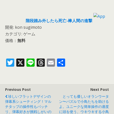
階段踏み外したら死亡-棒人間の進撃
開発: kon sugimoto
カテゴリ: ゲーム
価格：
無料
T
X
Li
T
E
共
w
n
h
m
有
itt
e
re
ai
er
a
l
Previous Post
Next Post
d
珍しいフラットデザインの
とっても優しいオランウータ
s
弾幕系シューティング！マル
ン〜パズルで小鳥たちを助ける
チタップの操作性もバッチ
よ。ユニークな簡単操作の適度
リ、弾幕好きが挑戦しがいの
に頭を使う、ウキウキする小鳥