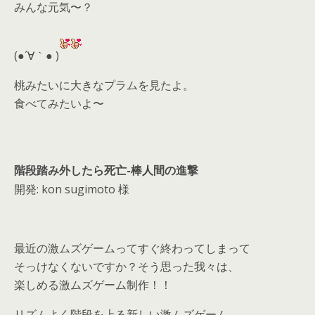
みんな元気〜？
er
a
l
d
(●´∀｀● )
s
桃みたいに大きなプラムを見たよ。
食べてみたいよ〜
階段踏み外したら死亡-棒人間の進撃
開発: kon sugimoto 様
最近の激ムズゲームってすぐ終わってしまって
そっけなくないですか？そう思った我々は、
楽しめる激ムズゲーム制作！！
リズムよく階段を上る新しい激ムズゲーム。