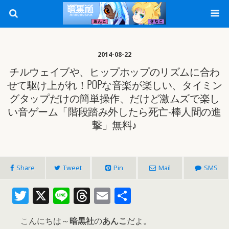
2014-08-22
チルウェイブや、ヒップホップのリズムに合わ
せて駆け上がれ！POPな音楽が楽しい、タイミン
グタップだけの簡単操作、だけど激ムズで楽し
い音ゲーム「階段踏み外したら死亡-棒人間の進
撃」無料♪
Share
Tweet
Pin
Mail
SMS
T
X
Li
T
E
共
w
n
h
m
有
こんにちは～
暗黒社
の
あんこ
だよ。
itt
e
re
ai