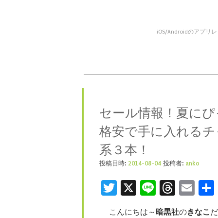
iOS/Android
コンテンツへスキップ
メニュー
セール情報！夏にぴ
格安で手に入れるチ
系３本！
投稿日時:
2014-08-04
投稿者:
anko
Twitter
X
Line
Threa
Ema
こんにちは～
暗黒社
の
きなこ
だ