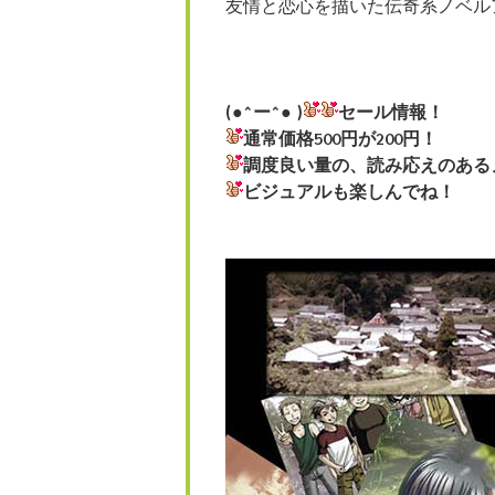
友情と恋心を描いた伝奇系ノベル
(●^ー^● )
セール情報！
通常価格500円が200円！
調度良い量の、読み応えのある
ビジュアルも楽しんでね！