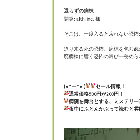
還らずの病棟
開発: althi Inc. 様
そこは、一度入ると戻れない恐怖
迫り来る死の恐怖。病棟を包む怨
廃病棟に響く恐怖の叫び―秘めら
(●^ー^● )
セール情報！
通常価格500円が200円！
病院を舞台とする、ミステリー
夜中にふとんかぶって読むと雰