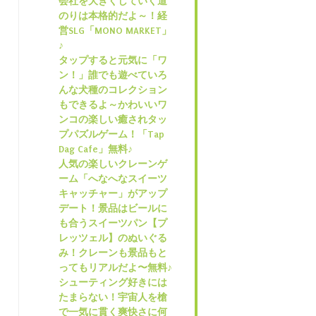
会社を大きくしていく道
のりは本格的だよ～！経
営SLG「MONO MARKET」
♪
タップすると元気に「ワ
ン！」誰でも遊べていろ
んな犬種のコレクション
もできるよ～かわいいワ
ンコの楽しい癒されタッ
プパズルゲーム！「Tap
Dag Cafe」無料♪
人気の楽しいクレーンゲ
ーム「へなへなスイーツ
キャッチャー」がアップ
デート！景品はビールに
も合うスイーツパン【プ
レッツェル】のぬいぐる
み！クレーンも景品もと
ってもリアルだよ〜無料♪
シューティング好きには
たまらない！宇宙人を槍
で一気に貫く爽快さに何