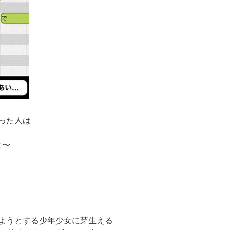
った人は
よ〜
ようとする少年少女に芽生える