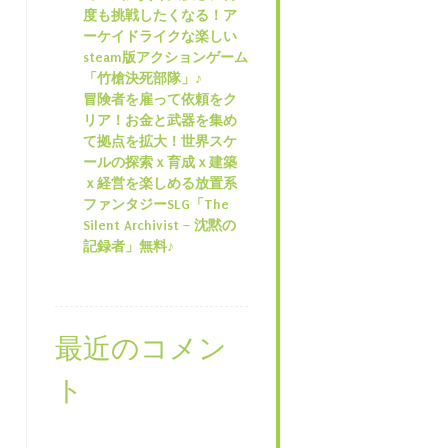
度も挑戦したくなる！ア
ーケイドライクな楽しい
steam版アクションゲーム
「竹槍決死部隊」♪
冒険者を雇って依頼をク
リア！お金と武器を集め
て拠点を拡大！世界スケ
ールの探索ｘ育成ｘ建築
ｘ経営を楽しめる放置系
ファンタジーSLG「The
Silent Archivist – 沈黙の
記録者」無料♪
最近のコメン
ト