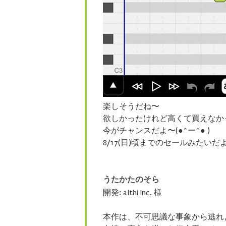
楽しそうだね〜
欲しかったけれど高くて買えなか
今がチャンスだよ〜(●^ー^● )
8/17(日)頃までのセールみたいだ
うたかたのそら
開発: althi Inc. 様
本作は、不可思議な事象から逃れ