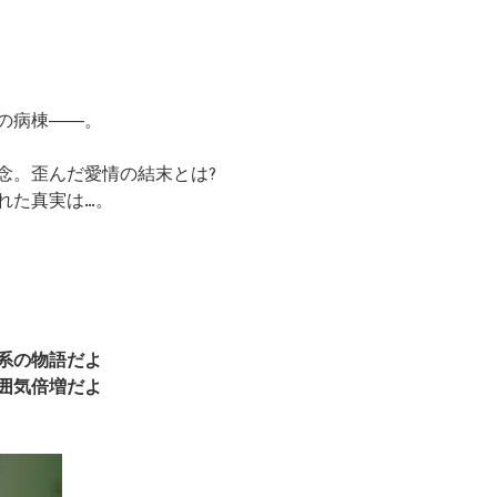
の病棟――。
念。歪んだ愛情の結末とは?
れた真実は…。
系の物語だよ
囲気倍増だよ