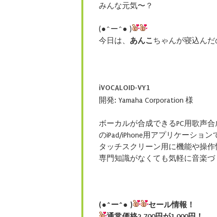
みんな元気〜？
(●^ー^● )
今日は、
あんこ
ちゃんが寝込んだ
iVOCALOID-VY1
開発: Yamaha Corporation 様
ボーカルが合成できるPC用歌声合成ソ
のiPad/iPhone用アプリケーショ
タッチスクリーン用に機能や操作
専門知識がなくても気軽に音楽づ
(●^ー^● )
セール情報！
通常価格2,700円が1,000円！