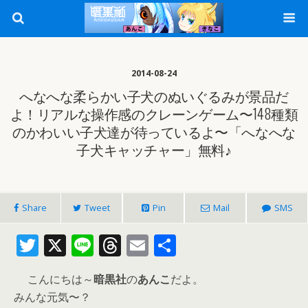
2014-08-24
へなへな柔らかい子犬のぬいぐるみが景品だ
よ！リアルな操作感のクレーンゲーム〜148種類
のかわいい子犬達が待っているよ〜「へなへな
子犬キャッチャー」無料♪
Share
Tweet
Pin
Mail
SMS
T
X
Li
T
E
共
w
n
h
m
有
こんにちは～
暗黒社
の
あんこ
だよ。
itt
e
re
ai
みんな元気〜？