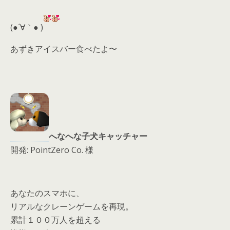
er
a
l
d
(●´∀｀● )
s
あずきアイスバー食べたよ〜
へなへな子犬キャッチャー
開発: PointZero Co. 様
あなたのスマホに、
リアルなクレーンゲームを再現。
累計１００万人を超える