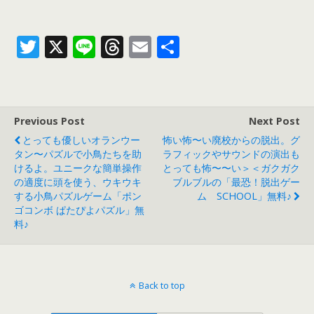
T
X
Li
T
E
共
w
n
h
m
有
itt
e
re
ai
er
a
l
Previous Post
Next Post
d
とっても優しいオランウー
怖い怖〜い廃校からの脱出。グ
s
タン〜パズルで小鳥たちを助
ラフィックやサウンドの演出も
けるよ。ユニークな簡単操作
とっても怖〜〜い＞＜ガクガク
の適度に頭を使う、ウキウキ
ブルブルの「最恐！脱出ゲー
する小鳥パズルゲーム「ポン
ム SCHOOL」無料♪
ゴコンボ ぱたぴよパズル」無
料♪
Back to top